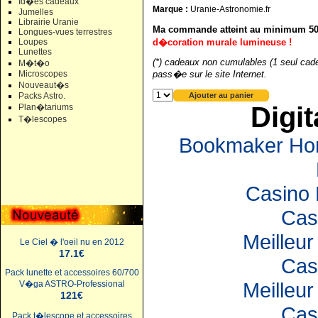
Id�es cadeaux
Marque :
Uranie-Astronomie.fr
Jumelles
Librairie Uranie
Ma commande atteint au minimum 50 
Longues-vues terrestres
Loupes
d�coration murale lumineuse !
Lunettes
(*) cadeaux non cumulables (1 seul cad
M�t�o
Microscopes
pass�e sur le site Internet.
Nouveaut�s
Packs Astro.
Digit
Plan�tariums
T�lescopes
Bookmaker Hors
Casino 
Cas
Meilleur
Le Ciel � l'oeil nu en 2012
17.1€
Cas
Pack lunette et accessoires 60/700
Meilleur
V�ga ASTRO-Professional
121€
Cas
Pack t�lescope et accessoires