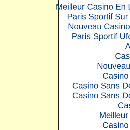
Meilleur Casino En
Paris Sportif Sur
Nouveau Casino
Paris Sportif U
A
Cas
Nouveau
Casino 
Casino Sans Dé
Casino Sans Dé
Ca
Meilleur
Casino 