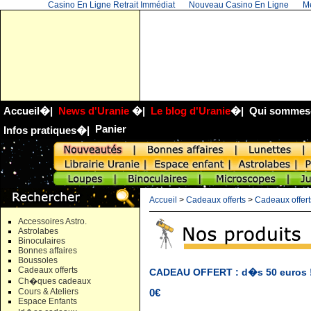
Casino En Ligne Retrait Immédiat
Nouveau Casino En Ligne
Me
Accueil
�|
News d'Uranie
�|
Le blog d'Uranie
�|
Qui sommes
Panier
Infos pratiques
�|
Accueil
>
Cadeaux offerts
>
Cadeaux offert
Accessoires Astro.
Astrolabes
Binoculaires
Bonnes affaires
Boussoles
Cadeaux offerts
CADEAU OFFERT : d�s 50 euros 
Ch�ques cadeaux
Cours & Ateliers
0€
Espace Enfants