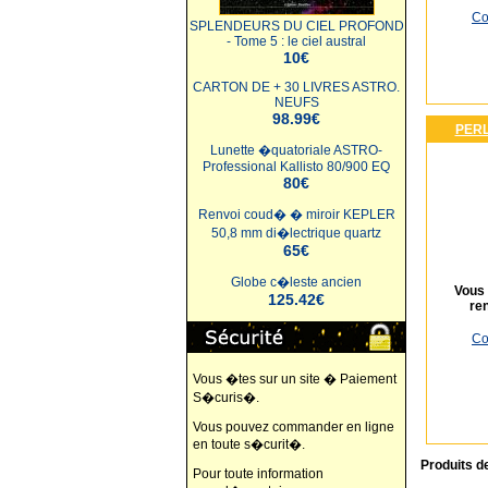
Co
SPLENDEURS DU CIEL PROFOND
- Tome 5 : le ciel austral
10€
CARTON DE + 30 LIVRES ASTRO.
NEUFS
98.99€
PERL
Lunette �quatoriale ASTRO-
Professional Kallisto 80/900 EQ
80€
Renvoi coud� � miroir KEPLER
50,8 mm di�lectrique quartz
65€
Globe c�leste ancien
Vous 
125.42€
re
Co
Vous �tes sur un site � Paiement
S�curis�.
Vous pouvez commander en ligne
en toute s�curit�.
Produits d
Pour toute information