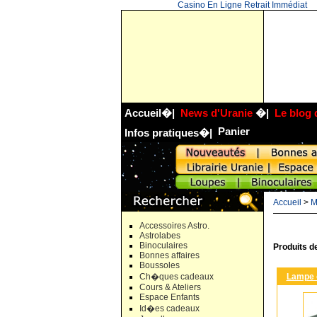
Casino En Ligne Retrait Immédiat
Accueil
�|
News d'Uranie
�|
Le blog 
Panier
Infos pratiques
�|
Accueil
>
M
Accessoires Astro.
Astrolabes
Binoculaires
Produits d
Bonnes affaires
Boussoles
Lampe o
Ch�ques cadeaux
Cours & Ateliers
Espace Enfants
Id�es cadeaux