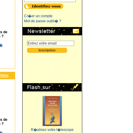
Cr�er un compte
Mot de passe oubli� ?
us de
 ?
�
 500x
us de
 ?
R�alisez votre t�lescope
�