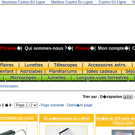
Nouveau Casino En Ligne
Meilleur Casino En Ligne
Casino En Ligne
N
d'Uranie
�|
Qui sommes-nous ?
�|
Presse
�|
Mon compte
�|
C
icroscopes
Trier par : D�signation
-
e 1 � 9
-
-
Page suivante
-
Derni�re page
rientable sur socle
25 pr�parations en coffret
Bo�te de 100 lame por
(76x24 mm)