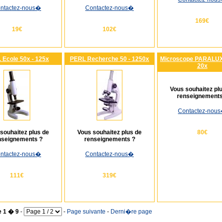
ntactez-nous
�
Contactez-nous
�
169€
19€
102€
 Ecole 50x - 125x
PERL Recherche 50 - 1250x
Microscope PARALUX
20x
Vous souhaitez pl
renseignements
Contactez-nous
souhaitez plus de
Vous souhaitez plus de
80€
nseignements ?
renseignements ?
ntactez-nous
�
Contactez-nous
�
111€
319€
e 1 � 9
-
-
Page suivante
-
Derni�re page