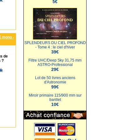
5€
 mono -
SPLENDEURS DU CIEL PROFOND
- Tome 4 : le ciel d'hiver
39€
us de
Filtre UHC/Deep Sky 31,75 mm
 ?
ASTRO-Professional
29€
�
Lot de 50 livres anciens
d'Astronomie
99€
Miroir primaire 115/900 mm sur
barillet
10€