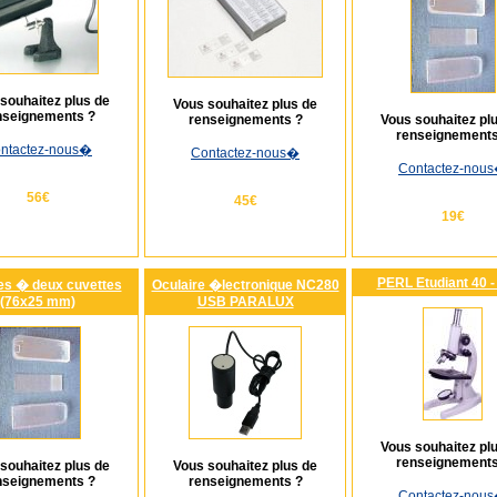
souhaitez plus de
Vous souhaitez plus de
nseignements ?
renseignements ?
Vous souhaitez pl
renseignements
ntactez-nous
�
Contactez-nous
�
Contactez-nous
56€
45€
19€
PERL Etudiant 40 -
es � deux cuvettes
Oculaire �lectronique NC280
(76x25 mm)
USB PARALUX
Vous souhaitez pl
renseignements
souhaitez plus de
Vous souhaitez plus de
nseignements ?
renseignements ?
Contactez-nous