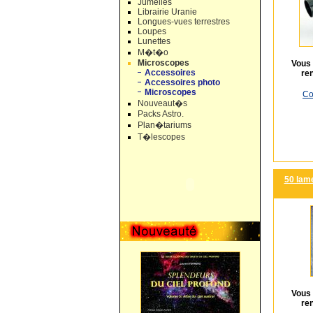
Jumelles
Librairie Uranie
Longues-vues terrestres
Loupes
Lunettes
M�t�o
Microscopes
Vous 
Accessoires
re
Accessoires photo
Microscopes
Co
Nouveaut�s
Packs Astro.
Plan�tariums
T�lescopes
50 lam
Vous 
re