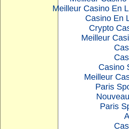
Meilleur Casino En L
Casino En 
Crypto Ca
Meilleur Cas
Cas
Cas
Casino 
Meilleur Ca
Paris Spo
Nouveau
Paris S
A
Cas