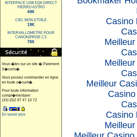
Bookmaker Hors
INTERFACE USB EQ6 DIRECT
PIERRO ASTRO
49€
Casino 
CIEL MON ETOILE
19€
Cas
INTERVALLOMETRE POUR
CANON/PRISE C3
Meilleur
76€
Cas
Meilleur
Vous �tes sur un site � Paiement
S�curis�.
Cas
Vous pouvez commander en ligne
Meilleur Cas
en toute s�curit�.
Pour toute information
Casino 
compl�mentaire :
(33) (0)2 97 47 10 72
Cas
Casino 
En savoir plus
Meilleur
Meilleur Casino