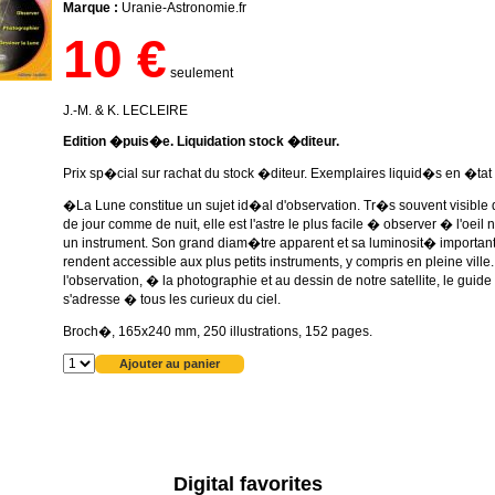
Marque :
Uranie-Astronomie.fr
10 €
seulement
J.-M. & K. LECLEIRE
Edition �puis�e. Liquidation stock �diteur.
Prix sp�cial sur rachat du stock �diteur. Exemplaires liquid�s en �tat 
�La Lune constitue un sujet id�al d'observation. Tr�s souvent visible d
de jour comme de nuit, elle est l'astre le plus facile � observer � l'oeil
un instrument. Son grand diam�tre apparent et sa luminosit� important
rendent accessible aux plus petits instruments, y compris en pleine vil
l'observation, � la photographie et au dessin de notre satellite, le guide
s'adresse � tous les curieux du ciel.
Broch�, 165x240 mm, 250 illustrations, 152 pages.
Digital favorites