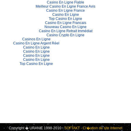
Casino En Ligne Fiable
Meilleur Casino En Ligne France Avis
Casino En Ligne France
Casino En Ligne
Top Casino En Ligne
Casino En Ligne Francais
Nouveau Casino En Ligne
Casino En Ligne Retrait Immédiat
Casino Crypto En Ligne
Casinos En Ligne
Casino En Ligne Argent Réel
Casino En Ligne
Casino En Ligne
Casino En Ligne
Casino En Ligne
Top Casino En Ligne
Copyright � URANIE 1998-2010 -
SOFTAKT - Cr�ation de site internet