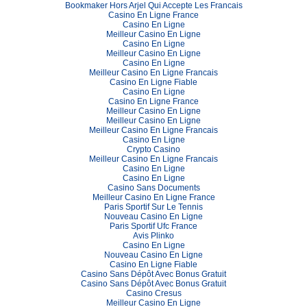
Bookmaker Hors Arjel Qui Accepte Les Francais
Casino En Ligne France
Casino En Ligne
Meilleur Casino En Ligne
Casino En Ligne
Meilleur Casino En Ligne
Casino En Ligne
Meilleur Casino En Ligne Francais
Casino En Ligne Fiable
Casino En Ligne
Casino En Ligne France
Meilleur Casino En Ligne
Meilleur Casino En Ligne
Meilleur Casino En Ligne Francais
Casino En Ligne
Crypto Casino
Meilleur Casino En Ligne Francais
Casino En Ligne
Casino En Ligne
Casino Sans Documents
Meilleur Casino En Ligne France
Paris Sportif Sur Le Tennis
Nouveau Casino En Ligne
Paris Sportif Ufc France
Avis Plinko
Casino En Ligne
Nouveau Casino En Ligne
Casino En Ligne Fiable
Casino Sans Dépôt Avec Bonus Gratuit
Casino Sans Dépôt Avec Bonus Gratuit
Casino Cresus
Meilleur Casino En Ligne