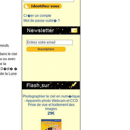
Cr�er un compte
Mot de passe oubli� ?
neufs.
ans le ciel
 nu ou avec
e la
le. D�di� �
 de la Lune
Photographier le ciel en num�rique
- Appareils photo Webcam et CCD
Prise de vue et traitement des
images
29€