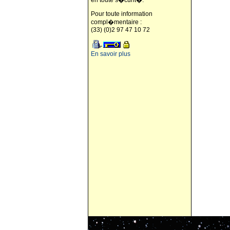
en toute s�curit�.
Pour toute information
compl�mentaire :
(33) (0)2 97 47 10 72
En savoir plus