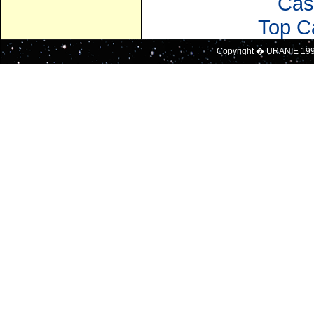
Cas
Top C
Copyright � URANIE 19