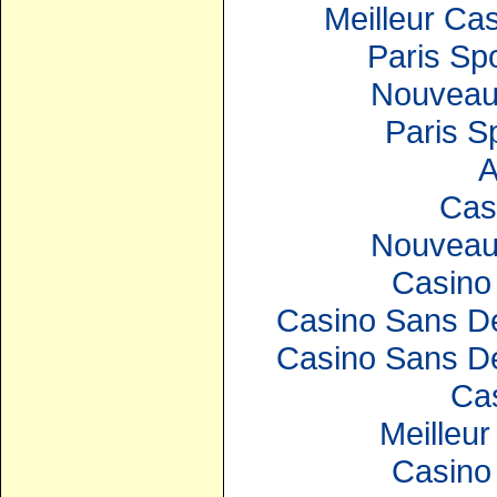
Meilleur Ca
Paris Spo
Nouveau
Paris S
A
Cas
Nouveau
Casino 
Casino Sans Dé
Casino Sans Dé
Ca
Meilleur
Casino 