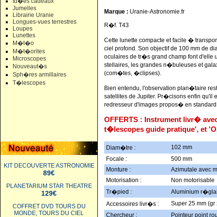
Id�es cadeaux
Jumelles
Marque :
Uranie-Astronomie.fr
Librairie Uranie
Longues-vues terrestres
R�f. T43
Loupes
Lunettes
Cette lunette compacte et facile � transpo
M�t�o
ciel profond. Son objectif de 100 mm de dia
M�t�orites
oculaires de tr�s grand champ font d'elle 
Microscopes
stellaires, les grandes n�buleuses et ga
Nouveaut�s
(com�tes, �clipses).
Sph�res armillaires
T�lescopes
Bien entendu, l'observation plan�taire rest
satellites de Jupiter. Pr�cisons enfin qu'il 
redresseur d'images propos� en standard
OFFERTS : Instrument livr� avec 
t�lescopes guide pratique', et 'O
102 mm
Diam�tre :
Focale :
500 mm
KIT DECOUVERTE ASTRONOMIE
Monture :
Azimutale avec m
89€
Motorisation :
Non motorisable
PLANETARIUM STAR THEATRE
Tr�pied :
Aluminium r�gla
129€
Super 25 mm (gr 
Accessoires livr�s :
COFFRET DVD TOURS DU
MONDE, TOURS DU CIEL
Chercheur :
Pointeur point ro