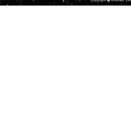
Copyright � URANIE 19