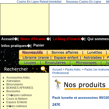
Casino En Ligne Retrait Immédiat
Nouveau Casino En Ligne
Me
Accueil
�|
News d'Uranie
�|
Le blog d'Uranie
�|
Qui sommes
Panier
Infos pratiques
�|
Accueil
>
Packs Astro.
>
Packs 1er instrum
Professional
Accessoires Astro.
Astrolabes
Binoculaires
BONNES AFFAIRES
Boussoles
Ch�ques cadeaux
Pack lunette et accessoires 90/1
Cours & Ateliers
Espace Enfants
247€
Id�es cadeaux