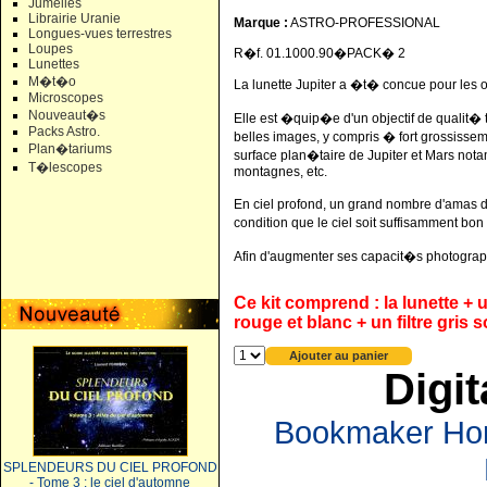
Jumelles
Librairie Uranie
Marque :
ASTRO-PROFESSIONAL
Longues-vues terrestres
Loupes
R�f. 01.1000.90�PACK� 2
Lunettes
M�t�o
La lunette Jupiter a �t� concue pour les o
Microscopes
Nouveaut�s
Elle est �quip�e d'un objectif de qualit� 
Packs Astro.
belles images, y compris � fort grossissem
Plan�tariums
surface plan�taire de Jupiter et Mars not
T�lescopes
montagnes, etc.
En ciel profond, un grand nombre d'amas d
condition que le ciel soit suffisamment bon
Afin d'augmenter ses capacit�s photogra
Ce kit comprend : la lunette + 
rouge et blanc + un filtre gris
Digit
Bookmaker Hors
SPLENDEURS DU CIEL PROFOND
- Tome 3 : le ciel d'automne