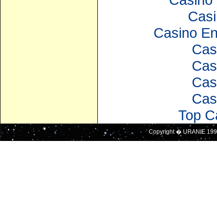
Casi
Casino En
Cas
Cas
Cas
Cas
Top C
Copyright � URANIE 199