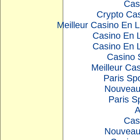
Cas
Crypto Ca
Meilleur Casino En L
Casino En 
Casino En 
Casino 
Meilleur Ca
Paris Spo
Nouveau
Paris S
A
Cas
Nouveau