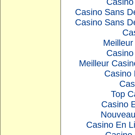
Casino 
Casino Sans Dé
Casino Sans Dé
Ca
Meilleur
Casino 
Meilleur Casin
Casino 
Cas
Top C
Casino E
Nouveau
Casino En Li
Casino 