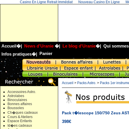
Casino En Ligne Retrait Immédiat
Nouveau Casino En Ligne
Me
Accueil
�|
News d'Uranie
�|
Le blog d'Uranie
�|
Qui sommes
Panier
Infos pratiques
�|
Accueil
>
Packs Astro.
>
Packs 1er instrum
Accessoires Astro.
Astrolabes
Binoculaires
Bonnes affaires
Boussoles
Ch�ques cadeaux
Pack t�lescope 150/750 Zeus AS
Cours & Ateliers
Espace Enfants
398€
Id�es cadeaux