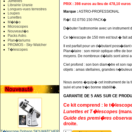
Jumelles
PRIX : 398 euros au lieu de 478,10 euros 
Librairie Uranie
Longues-vues terrestres
Marque :
ASTRO-PROFESSIONAL
Loupes
Lunettes
R�f. 02.0750.150 PACK�
M�t�o
Microscopes
D�buter l'astronomie avec un instrument 
Nouveaut�s
Packs Astro.
Ce t�lescope de 150 mm est tout � fait ad
Plan�tariums
PROMOS - Sky-Watcher
Il est parfait pour un d�butant poss�dant
T�lescopes
Plan�taire : son miroir optique offre de 
moyens. De nombreux d�tails sont ainsi ac
Ciel profond : son bon diam�tre et son ra
objets : amas stellaires, grandes n�buleus
Nous avons �quip� cet instrument de l
suivi et une tr�s bonne stabilit�.
GARANTIE DE 5 ANS SUR CE PRODUI
Ce kit comprend : le t�lescop
Lunettes et T�lescopes
(manue
Guide des premi�res observa
droite.
T�lescope Dobson SKY-WATCHER