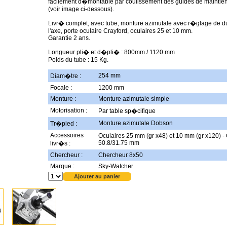
facilement d�montable par coulissement des guides de maintien
(voir image ci-dessous).
Livr� complet, avec tube, monture azimutale avec r�glage de 
l'axe, porte oculaire Crayford, oculaires 25 et 10 mm.
Garantie 2 ans.
Longueur pli� et d�pli� : 800mm / 1120 mm
Poids du tube : 15 Kg.
254 mm
Diam�tre :
Focale :
1200 mm
Monture :
Monture azimutale simple
Motorisation :
Par table sp�cifique
Monture azimutale Dobson
Tr�pied :
Accessoires
Oculaires 25 mm (gr x48) et 10 mm (gr x120) -
50.8/31.75 mm
livr�s :
Chercheur :
Chercheur 8x50
Marque :
Sky-Watcher