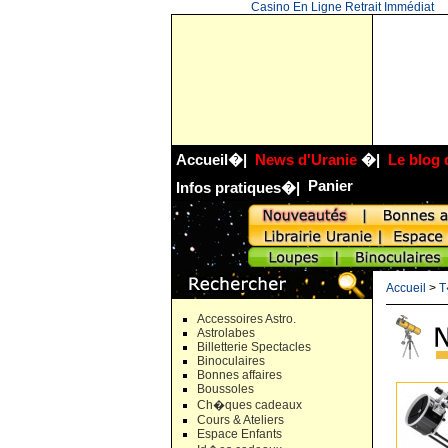
Casino En Ligne Retrait Immédiat
Accueil
�|
News d'Uranie
�|
Le blog 
Panier
Infos pratiques
�|
Accueil
>
T
Accessoires Astro.
Astrolabes
Billetterie Spectacles
Binoculaires
Bonnes affaires
Boussoles
Ch�ques cadeaux
Cours & Ateliers
Espace Enfants