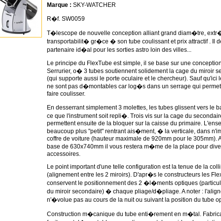
Marque :
SKY-WATCHER
R�f. SW0059
T�lescope de nouvelle conception alliant grand diam�tre, ext
transportabilit� gr�ce � son tube coulissant et prix attractif . Il d
partenaire id�al pour les sorties astro loin des villes...
Le principe du FlexTube est simple, il se base sur une conceptio
Serrurier, o� 3 tubes soutiennent solidement la cage du miroir 
(qui supporte aussi le porte oculaire et le chercheur). Sauf qu'ici 
ne sont pas d�montables car log�s dans un serrage qui permet
faire coulisser.
En desserrant simplement 3 molettes, les tubes glissent vers le 
ce que l'instrument soit repli�. Trois vis sur la cage du secondair
permettent ensuite de la bloquer sur la caisse du primaire. L'ens
beaucoup plus "petit" rentrant ais�ment, � la verticale, dans n'i
coffre de voiture (hauteur maximale de 920mm pour le 305mm). 
base de 630x740mm il vous restera m�me de la place pour dive
accessoires.
Le point important d'une telle configuration est la tenue de la coll
(alignement entre les 2 miroirs). D'apr�s le constructeurs les Fl
conservent le positionnement des 2 �l�ments optiques (partic
du miroir secondaire) � chaque pliage/d�pliage. A noter : l'alig
n'�volue pas au cours de la nuit ou suivant la position du tube o
Construction m�canique du tube enti�rement en m�tal. Fabric