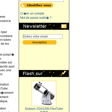
Cr�er un compte
r�me
Mot de passe oubli� ?
evient le
n type
secondaire
les tubes
 de les
bas jusqu'�
e
emble est
mporte quel
Avec une
rs
imation
exTube
uli�rement
nement
ptique.
ation
Dobson 254/1200 FlexTube