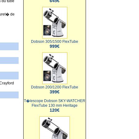
645€
 du tube
duret� de
Dobson 305/1500 FlexTube
999€
 Crayford
Dobson 200/1200 FlexTube
399€
T�lescope Dobson SKY-WATCHER
FlexTube 130 mm Heritage
120€