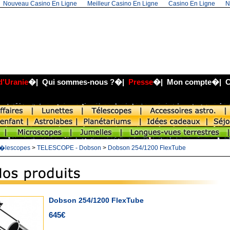
Nouveau Casino En Ligne
Meilleur Casino En Ligne
Casino En Ligne
N
d'Uranie
�|
Qui sommes-nous ?
�|
Presse
�|
Mon compte
�|
C
�lescopes
>
TELESCOPE - Dobson
>
Dobson 254/1200 FlexTube
Dobson 254/1200 FlexTube
645€