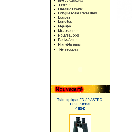
Id�es cadeaux
Jumelles
Librairie Uranie
Longues-vues terrestres
Loupes
Lunettes
M�t�o
Microscopes
Nouveaut�s
Packs Astro.
Plan�tariums
T�lescopes
Tube optique ED-80 ASTRO-
Professional
489€