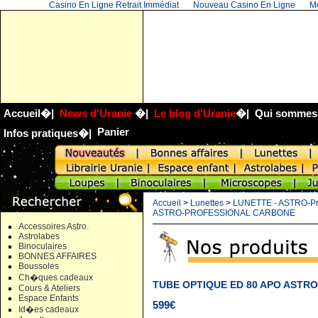
Casino En Ligne Retrait Immédiat
Nouveau Casino En Ligne
Me
Accueil
�|
News d'Uranie
�|
Le blog d'Uranie
�|
Qui sommes
Panier
Infos pratiques
�|
Accueil
>
Lunettes
>
LUNETTE - ASTRO-Pr
ASTRO-PROFESSIONAL CARBONE
Accessoires Astro.
Astrolabes
Binoculaires
BONNES AFFAIRES
Boussoles
Ch�ques cadeaux
TUBE OPTIQUE ED 80 APO ASTR
Cours & Ateliers
Espace Enfants
599€
Id�es cadeaux