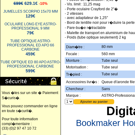
699€
629.1€
-10%
- Vis. limit : 11,25 mag
- Porte oculaire Crayford de 2"�
JUMELLES SCORPIO 15x70 MM
- 2 vitesses
129€
- avec adaptateur de 1,25"
- Bord de lentille noir pour r�duire la per
OCULAIRE LONG EYE ASTRO-
- Pare-bu�e r�tractable
PROFESSIONAL 9 MM
79€
- Malette de transport en aluminium de hau
- Poids (tube optique seulement) 2 kg
TUBE OPTIQUE ASTRO-
PROFESSIONAL ED APO 66
80 mm
Diam�tre :
CARBONE
459€
Focale :
560 mm
Monture :
Tube seul
TUBE OPTIQUE ED 80 APO ASTRO-
PROFESSIONAL CARBONE
Motorisation :
Tube seul
599€
Tube seul
Tr�pied :
Accessoires livr�s :
Queue d\'aronde fil
Chercheur :
Sans
Vous �tes sur un site � Paiement
Marque :
ASTRO-Professiona
S�curis�.
Vous pouvez commander en ligne
Digit
en toute s�curit�.
Pour toute information
Bookmaker Hors
compl�mentaire :
(33) (0)2 97 47 10 72