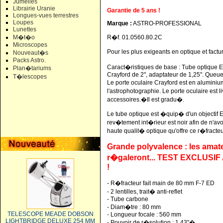
Jumelles
Librairie Uranie
Garantie de 5 ans !
Longues-vues terrestres
Loupes
Marque :
ASTRO-PROFESSIONAL
Lunettes
M�t�o
R�f. 01.0560.80.2C
Microscopes
Pour les plus exigeants en optique et fact
Nouveaut�s
Packs Astro.
Caract�ristiques de base : Tube optique E
Plan�tariums
Crayford de 2", adaptateur de 1,25". Queue
T�lescopes
Le porte oculaire Crayford est en aluminiu
l'astrophotographie. Le porte oculaire est 
accessoires.�Il est gradu�.
Le tube optique est �quip� d'un objectif 
rev�tement int�rieur est noir afin de n'avo
haute qualit� optique qu'offre ce r�fracteu
Grande polyvalence : les amat
r�galeront... TEST EXCLUS
!
- R�fracteur fait main de 80 mm F-7 ED
- 2 lentilles, trait� anti-reflet
- Tube carbone
- Diam�tre : 80 mm
TELESCOPE MEADE DOBSON
- Longueur focale : 560 mm
LIGHTBRIDGE DELUXE 254 MM
- Pouvoir de r�solution : 1,43"�