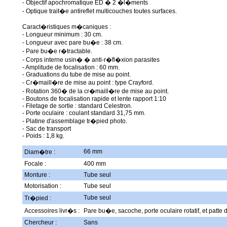
- Objectif apochromatique ED � 2 �l�ments
- Optique trait�e antireflet multicouches toutes surfaces.
Caract�ristiques m�caniques :
- Longueur minimum : 30 cm.
- Longueur avec pare bu�e : 38 cm.
- Pare bu�e r�tractable.
- Corps interne usin� � anti-r�fl�xion parasites
- Amplitude de focalisation : 60 mm.
- Graduations du tube de mise au point.
- Cr�maill�re de mise au point : type Crayford.
- Rotation 360� de la cr�maill�re de mise au point.
- Boutons de focalisation rapide et lente rapport 1:10
- Filetage de sortie : standard Celestron.
- Porte oculaire : coulant standard 31,75 mm.
- Platine d'assemblage tr�pied photo.
- Sac de transport
- Poids : 1,8 kg.
66 mm
Diam�tre :
Focale :
400 mm
Monture :
Tube seul
Motorisation :
Tube seul
Tube seul
Tr�pied :
Accessoires livr�s :
Pare bu�e, sacoche, porte oculaire rotatif, et patte d
Chercheur :
Sans