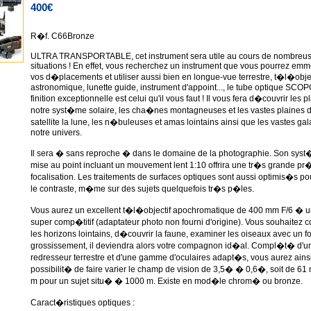
400€
R�f. C66Bronze
ULTRA TRANSPORTABLE, cet instrument sera utile au cours de nombreu
situations ! En effet, vous recherchez un instrument que vous pourrez em
vos d�placements et utiliser aussi bien en longue-vue terrestre, t�l�object
astronomique, lunette guide, instrument d'appoint..., le tube optique SCO
finition exceptionnelle est celui qu'il vous faut ! Il vous fera d�couvrir les
notre syst�me solaire, les cha�nes montagneuses et les vastes plaines d
satellite la lune, les n�buleuses et amas lointains ainsi que les vastes ga
notre univers.
Il sera � sans reproche � dans le domaine de la photographie. Son sys
mise au point incluant un mouvement lent 1:10 offrira une tr�s grande pr
focalisation. Les traitements de surfaces optiques sont aussi optimis�s p
le contraste, m�me sur des sujets quelquefois tr�s p�les.
Vous aurez un excellent t�l�objectif apochromatique de 400 mm F/6 � u
super comp�titif (adaptateur photo non fourni d'origine). Vous souhaitez 
les horizons lointains, d�couvrir la faune, examiner les oiseaux avec un fo
grossissement, il deviendra alors votre compagnon id�al. Compl�t� d'u
redresseur terrestre et d'une gamme d'oculaires adapt�s, vous aurez ainsi
possibilit� de faire varier le champ de vision de 3,5� � 0,6�, soit de 61
m pour un sujet situ� � 1000 m. Existe en mod�le chrom� ou bronze.
Caract�ristiques optiques :