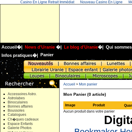
Casino En Ligne Retrait Immédiat
Nouveau Casino En Ligne
Me
Accueil
�|
News d'Uranie
�|
Le blog d'Uranie
�|
Qui sommes
Panier
Infos pratiques
�|
Accueil
>
Mon panier
Accessoires Astro.
Mon Panier (0 article)
Astrolabes
Binoculaires
Image
Produit
Quan
Bonnes affaires
Boussoles
Aucun produit dans votre panier
Catalogues
Digit
Ch�ques cadeaux
Espace Enfants
Galerie Photos
Bookmaker Hors