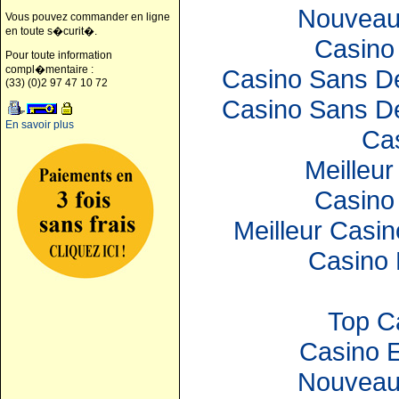
Nouveau
Vous pouvez commander en ligne
en toute s�curit�.
Casino 
Pour toute information
compl�mentaire :
Casino Sans Dé
(33) (0)2 97 47 10 72
Casino Sans Dé
En savoir plus
Ca
Meilleur
Casino 
Meilleur Casin
Casino 
Top C
Casino E
Nouveau