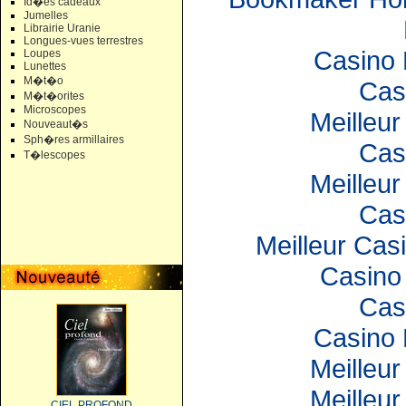
Id�es cadeaux
Jumelles
Librairie Uranie
Longues-vues terrestres
Casino 
Loupes
Lunettes
M�t�o
Cas
M�t�orites
Microscopes
Meilleur
Nouveaut�s
Sph�res armillaires
Cas
T�lescopes
Meilleur
Cas
Meilleur Cas
Casino 
Cas
Casino 
Meilleur
Meilleur
CIEL PROFOND