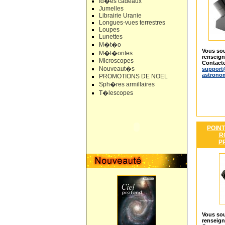
Id�es cadeaux
Jumelles
Librairie Uranie
Longues-vues terrestres
Loupes
Lunettes
M�t�o
Vous sou
M�t�orites
renseig
Microscopes
Contacte
Nouveaut�s
support
astrono
PROMOTIONS DE NOEL
Sph�res armillaires
T�lescopes
POINT
R
P
Vous sou
renseig