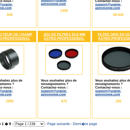
support@uranie-
z-nous :
Contactez-nous :
astronomie.com
@uranie-
support@uranie-
mie.com
astronomie.com
149€
69€
49.94€
CTEUR DE CHAMP
JEU DE FILTRES 50,8 MM
FILTRE GRIS EN 50
O-PROFESSIONAL
ASTRO-PROFESSIONAL
ASTRO-PROFESSI
haitez plus de
Vous souhaitez plus de
Vous souhaitez plus d
nements ?
renseignements ?
renseignements ?
z-nous :
Contactez-nous :
Contactez-nous :
@uranie-
support@uranie-
support@uranie-
mie.com
astronomie.com
astronomie.com
299€
87€
29€
e 1 � 9
-
-
Page suivante
-
Derni�re page