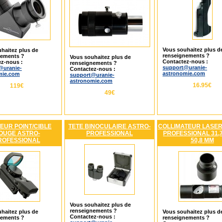
Vous souhaitez plus d
haitez plus de
renseignements ?
nements ?
Vous souhaitez plus de
Contactez-nous :
z-nous :
renseignements ?
support@uranie-
@uranie-
Contactez-nous :
astronomie.com
mie.com
support@uranie-
astronomie.com
16.95€
119€
49€
EUR POINT/CIBLE
TETE BINOCULAIRE ASTRO-
COLLIMATEUR LASER
OUGE ASTRO-
PROFESSIONAL
PROFESSIONAL 31,7
ROFESSIONAL
50,8 MM
Vous souhaitez plus de
renseignements ?
haitez plus de
Vous souhaitez plus d
Contactez-nous :
nements ?
renseignements ?