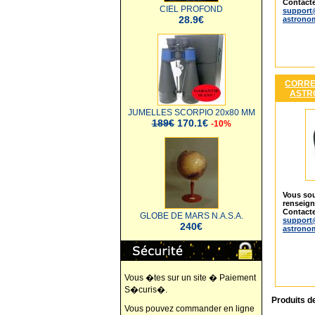
Contacte
CIEL PROFOND
support
28.9€
astrono
CORRE
ASTR
JUMELLES SCORPIO 20x80 MM
189€
170.1€
-10%
Vous sou
renseig
Contacte
GLOBE DE MARS N.A.S.A.
support
240€
astrono
Vous �tes sur un site � Paiement
S�curis�.
Produits d
Vous pouvez commander en ligne