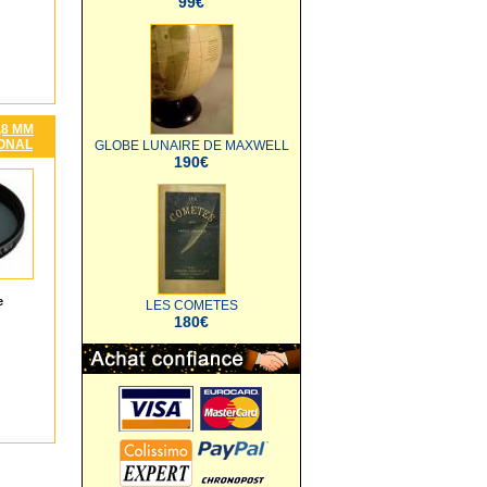
99€
,8 MM
ONAL
GLOBE LUNAIRE DE MAXWELL
190€
e
LES COMETES
180€