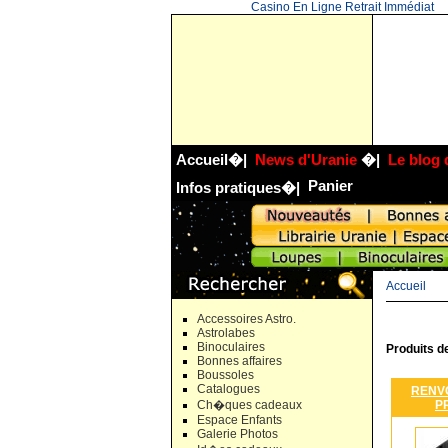
Casino En Ligne Retrait Immédiat
Accueil
�|
News d'Uranie
�|
Le blog 
Panier
Infos pratiques
�|
Accueil
Accessoires Astro.
Astrolabes
Binoculaires
Produits d
Bonnes affaires
Boussoles
Catalogues
RENV
P
Ch�ques cadeaux
Espace Enfants
Galerie Photos