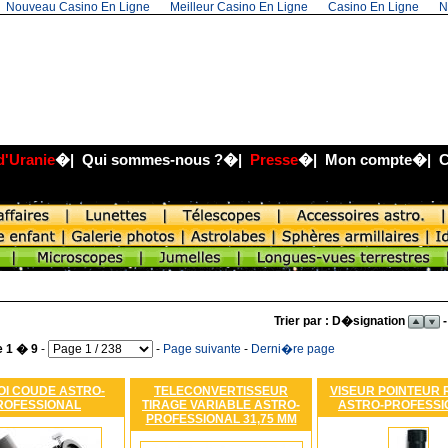
Nouveau Casino En Ligne
Meilleur Casino En Ligne
Casino En Ligne
N
d'Uranie
�|
Qui sommes-nous ?
�|
Presse
�|
Mon compte
�|
C
Trier par : D�signation
-
e 1 � 9
-
-
Page suivante
-
Derni�re page
OI COUDE ASTRO-
TELECONVERTISSEUR
VISEUR POINTEUR
ROFESSIONAL
TIRAGE VARIABLE ASTRO-
ASTRO-PROFESSI
PROFESSIONAL 31,75 MM