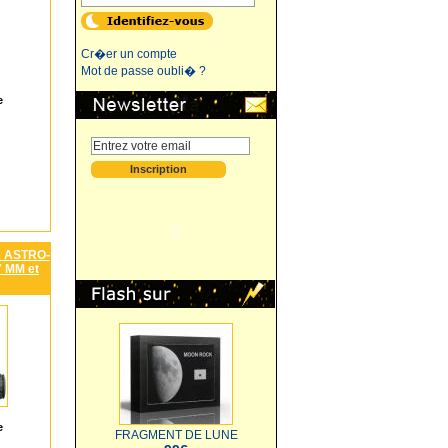
Cr�er un compte
Mot de passe oubli� ?
e
 ASTRO-
 MM et
e
FRAGMENT DE LUNE