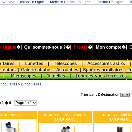
Nouveau Casino En Ligne
Meilleur Casino En Ligne
Casino En Ligne
N
d'Uranie
�|
Qui sommes-nous ?
�|
Presse
�|
Mon compte
�|
C
inoculaires
>
Binoculaires
Trier par : D�signation
-
e 1 � 9
-
PERL M460
PERL 73E 30x, 60x AVEC
PERL 72E 20x A
ECLAIRAGE
ECLAIRAGE