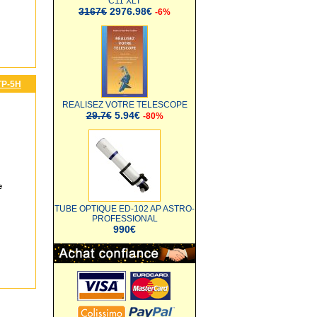
C11 XLT
3167€
2976.98€
-6%
TP-5H
REALISEZ VOTRE TELESCOPE
29.7€
5.94€
-80%
e
TUBE OPTIQUE ED-102 AP ASTRO-
PROFESSIONAL
990€