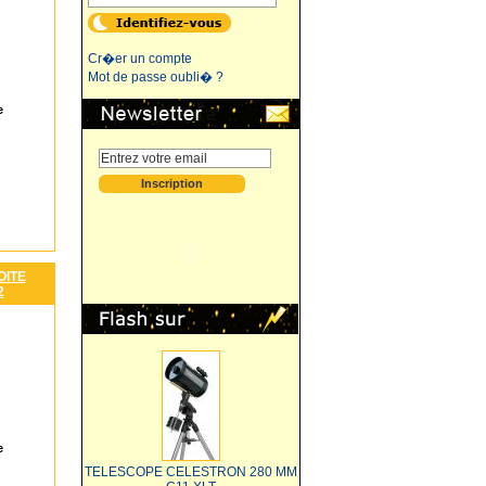
Cr�er un compte
Mot de passe oubli� ?
e
OITE
2
e
TELESCOPE CELESTRON 280 MM