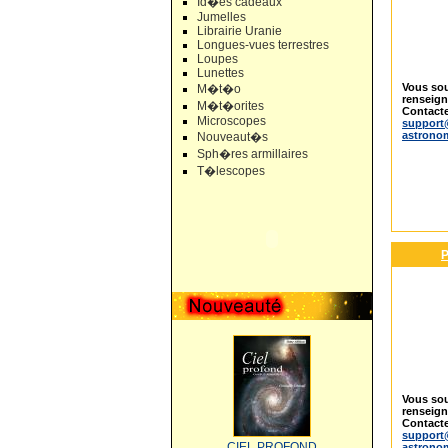
Id�es cadeaux
Jumelles
Librairie Uranie
Longues-vues terrestres
Loupes
Lunettes
Vous sou
M�t�o
renseig
M�t�orites
Contacte
Microscopes
support
astrono
Nouveaut�s
Sph�res armillaires
T�lescopes
P
Vous sou
renseig
Contacte
support
CIEL PROFOND
astrono