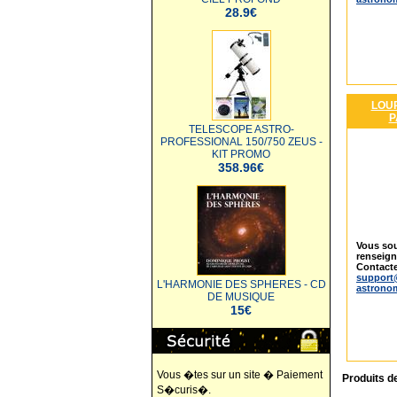
28.9€
LOUP
P
TELESCOPE ASTRO-
PROFESSIONAL 150/750 ZEUS -
KIT PROMO
358.96€
Vous sou
renseig
Contacte
support
L'HARMONIE DES SPHERES - CD
astrono
DE MUSIQUE
15€
Vous �tes sur un site � Paiement
Produits d
S�curis�.