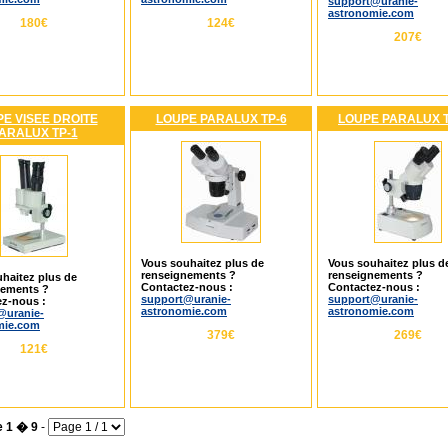
support@uranie-
astronomie.com
180€
124€
207€
E VISEE DROITE
LOUPE PARALUX TP-6
LOUPE PARALUX 
ARALUX TP-1
Vous souhaitez plus de
Vous souhaitez plus d
renseignements ?
renseignements ?
haitez plus de
Contactez-nous :
Contactez-nous :
nements ?
support@uranie-
support@uranie-
z-nous :
astronomie.com
astronomie.com
@uranie-
mie.com
379€
269€
121€
e 1 � 9
-