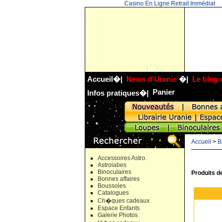
Casino En Ligne Retrait Immédiat
Accueil
�|
News d'Uranie
�|
Le blog 
Panier
Infos pratiques
�|
Accueil
>
B
Accessoires Astro.
Astrolabes
Binoculaires
Produits d
Bonnes affaires
Boussoles
Catalogues
Ch�ques cadeaux
Espace Enfants
Galerie Photos