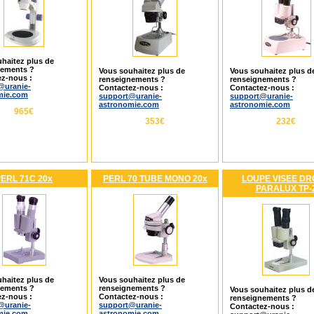
haitez plus de
nements ?
Vous souhaitez plus de
Vous souhaitez plus d
z-nous :
renseignements ?
renseignements ?
@uranie-
Contactez-nous :
Contactez-nous :
mie.com
support@uranie-
support@uranie-
astronomie.com
astronomie.com
965€
353€
232€
ERL 71C 20x
PERL 70 TUBE MONO 20x
LOUPE VISEE DR
PARALUX TP-
haitez plus de
Vous souhaitez plus de
nements ?
renseignements ?
Vous souhaitez plus d
z-nous :
Contactez-nous :
renseignements ?
@uranie-
support@uranie-
Contactez-nous :
mie.com
astronomie.com