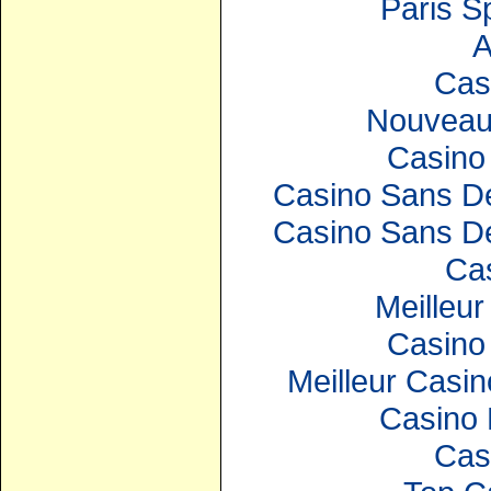
Paris S
A
Cas
Nouveau
Casino 
Casino Sans Dé
Casino Sans Dé
Ca
Meilleur
Casino 
Meilleur Casin
Casino 
Cas