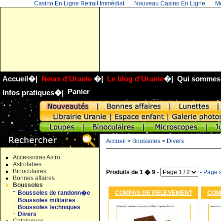
Casino En Ligne Retrait Immédiat
Nouveau Casino En Ligne
Me
Accueil
�|
News d'Uranie
�|
Le blog d'Uranie
�|
Qui sommes
Panier
Infos pratiques
�|
Accueil
>
Boussoles
>
Divers
Accessoires Astro.
Astrolabes
Binoculaires
Produits de 1 � 9
-
-
Page s
Bonnes affaires
Boussoles
COMPAS DE RELEVEMENT
COM
Boussoles de randonn�e
Boussoles militaires
Boussoles techniques
Divers