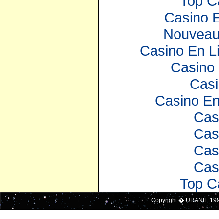
Top C
Casino E
Nouveau
Casino En Li
Casino 
Casi
Casino En
Cas
Cas
Cas
Cas
Top C
Copyright � URANIE 19