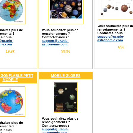
Vous souhaitez plus d
renseignements ?
haitez plus de
Vous souhaitez plus de
Contactez-nous :
nements ?
renseignements ?
support@uranie-
z-nous :
Contactez-nous :
astronomie.com
@uranie-
support@uranie-
mie.com
astronomie.com
65€
19.9€
59.9€
 GONFLABLE PETIT
MOBILE GLOBES
MODELE
Vous souhaitez plus de
renseignements ?
haitez plus de
Contactez-nous :
nements ?
support@uranie-
z-nous :
astronomie.com