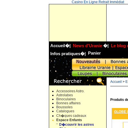
Casino En Ligne Retrait Immédiat
Accueil
�|
News d'Uranie
�|
Le blog 
Panier
Infos pratiques
�|
Accueil
>
E
Accessoires Astro.
Astrolabes
Binoculaires
Produits d
Bonnes affaires
Boussoles
Catalogues
GLOBE 
Ch�ques cadeaux
Espace Enfants
D�couvrir les astres