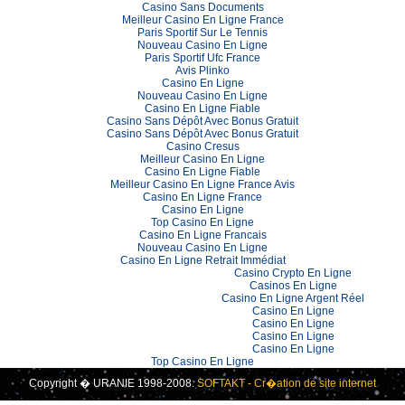
Casino Sans Documents
Meilleur Casino En Ligne France
Paris Sportif Sur Le Tennis
Nouveau Casino En Ligne
Paris Sportif Ufc France
Avis Plinko
Casino En Ligne
Nouveau Casino En Ligne
Casino En Ligne Fiable
Casino Sans Dépôt Avec Bonus Gratuit
Casino Sans Dépôt Avec Bonus Gratuit
Casino Cresus
Meilleur Casino En Ligne
Casino En Ligne Fiable
Meilleur Casino En Ligne France Avis
Casino En Ligne France
Casino En Ligne
Top Casino En Ligne
Casino En Ligne Francais
Nouveau Casino En Ligne
Casino En Ligne Retrait Immédiat
Casino Crypto En Ligne
Casinos En Ligne
Casino En Ligne Argent Réel
Casino En Ligne
Casino En Ligne
Casino En Ligne
Casino En Ligne
Top Casino En Ligne
Copyright � URANIE 1998-2008.
SOFTAKT - Cr�ation de site internet