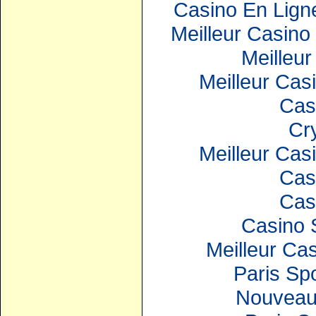
Casino En Lign
Meilleur Casino
Meilleur
Meilleur Cas
Cas
Cr
Meilleur Cas
Cas
Cas
Casino 
Meilleur Ca
Paris Spo
Nouveau