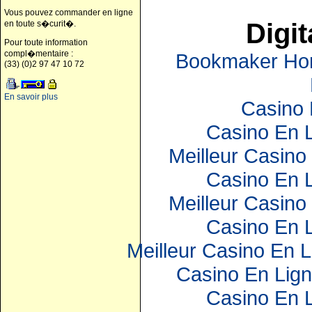
Vous pouvez commander en ligne
Digit
en toute s�curit�.
Pour toute information
compl�mentaire :
Bookmaker Hors
(33) (0)2 97 47 10 72
En savoir plus
Casino 
Casino En 
Meilleur Casino
Casino En 
Meilleur Casino
Casino En 
Meilleur Casino En L
Casino En Lign
Casino En 