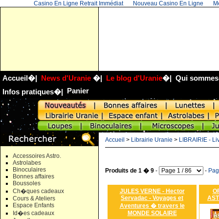
Casino En Ligne Retrait Immédiat
Nouveau Casino En Ligne
Me
Accueil
�|
News d'Uranie
�|
Le blog d'Uranie
�|
Qui sommes
Panier
Infos pratiques
�|
Accueil
>
Librairie Uranie
>
LIBRAIRIE - Li
Accessoires Astro.
Astrolabes
Binoculaires
Produits de 1 � 9
-
-
Pag
Bonnes affaires
Boussoles
JULES VERNE - Hector
O
Ch�ques cadeaux
Servadac - Voyages et
AST
Cours & Ateliers
Espace Enfants
Aventures � travers le
MONDE SOLAIRE
Id�es cadeaux