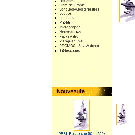
Jumelles
Librairie Uranie
Longues-vues terrestres
Loupes
Lunettes
M�t�o
Microscopes
Nouveaut�s
Packs Astro.
Plan�tariums
PROMOS - Sky-Watcher
T�lescopes
PERL Recherche 50 - 1250x