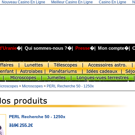
Nouveau Casino En Ligne
Meilleur Casino En Ligne
Casino En Ligne
N
d'Uranie
�|
Qui sommes-nous ?
�|
Presse
�|
Mon compte
�|
C
icroscopes
>
Microscopes
>
PERL Recherche 50 - 1250x
PERL Recherche 50 - 1250x
319€
255.2€