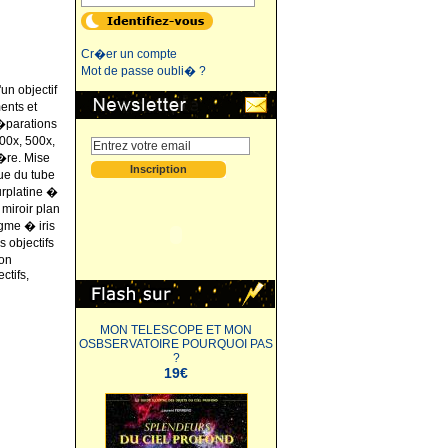
Cr�er un compte
Mot de passe oubli� ?
un objectif
ents et
�parations
00x, 500x,
�re. Mise
ue du tube
urplatine �
miroir plan
gme � iris
s objectifs
ion
ctifs,
MON TELESCOPE ET MON
OSBSERVATOIRE POURQUOI PAS
?
19€