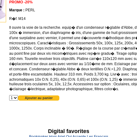
PROMO
-20%
Marque :
PERL
R�f. M14
Il ouvre la voie de la recherche. equip� d'un condenseur r�glable d'Abbe, d'
100x � immersion, d'un diaphragme � iris, d'une gamme de huit grossissem
d'une surplatine avec vernier, il permet une d�couverte m�thodique des pr
microscopiques. Caract�ristiques : Grossissements 50x, 100x, 125x, 200x, 4
1000x, 1250x. Corps inclinable � 90�. R�glage de la course par cr�maill
au point fine par deux vis micom�triques avec rep�re gradu�. Tirage optiq
160 mm. Tourelle revolver trois objectifs. Platine carr�e 110x120 mm avec s
d�placement sur deux axes avec vernier au 1/10�me de mm. Eclairage par 
et concave. Condenseur r�glable Abbe � deux lentilles O.N.=1,20. Diaphra
et porte-filtre escamotable. Hauteur 310 mm. Poids 3,700 kg. Livr� avec : troi
achromatiques 10x O.N. 0,25), 40x (O.N. 0,65) et 100x (O.N. 1,25) � immers
huileuse trois oculaires 5x, 10x, 12,5x. Accessoires sur option : Oculaires, obje
�clairage �lectrique, adaptateur photographique, filtres color�s.
Digital favorites
Bookmaker Hors Arjel Qui Accepte Les Francais