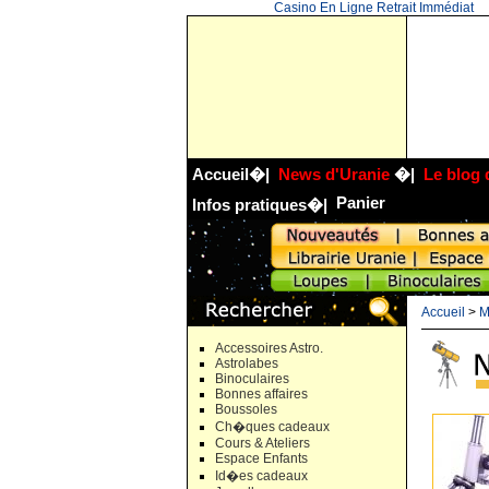
Casino En Ligne Retrait Immédiat
Accueil
�|
News d'Uranie
�|
Le blog 
Panier
Infos pratiques
�|
Accueil
>
M
Accessoires Astro.
Astrolabes
Binoculaires
Bonnes affaires
Boussoles
Ch�ques cadeaux
Cours & Ateliers
Espace Enfants
Id�es cadeaux