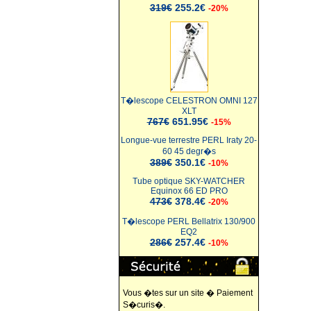
319€
255.2€
-20%
T�lescope CELESTRON OMNI 127
XLT
767€
651.95€
-15%
Longue-vue terrestre PERL Iraty 20-
60 45 degr�s
389€
350.1€
-10%
Tube optique SKY-WATCHER
Equinox 66 ED PRO
473€
378.4€
-20%
T�lescope PERL Bellatrix 130/900
EQ2
286€
257.4€
-10%
Vous �tes sur un site � Paiement
S�curis�.