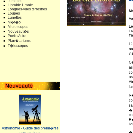
Jumelles
Librairie Uranie
Longues-vues terrestres
Ma
Loupes
Lunettes
Vo
M�t�o
Le
Microscopes
in
Nouveaut�s
fr
Packs Astro.
Plan�tariums
L'
T�lescopes
no
vi
Ce
as
co
as
Ai
la
R�
co
sa
� 
ca
R�
l'
Astronomie - Guide des premi�res
�
observations