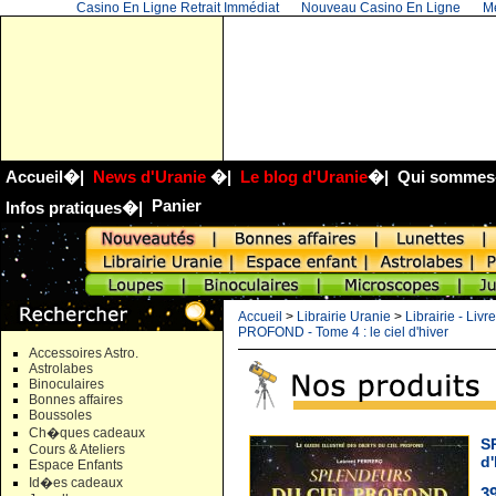
Casino En Ligne Retrait Immédiat
Nouveau Casino En Ligne
Me
Accueil
�|
News d'Uranie
�|
Le blog d'Uranie
�|
Qui sommes
Panier
Infos pratiques
�|
Accueil
>
Librairie Uranie
>
Librairie - Livr
PROFOND - Tome 4 : le ciel d'hiver
Accessoires Astro.
Astrolabes
Binoculaires
Bonnes affaires
Boussoles
Ch�ques cadeaux
S
Cours & Ateliers
d'
Espace Enfants
Id�es cadeaux
3