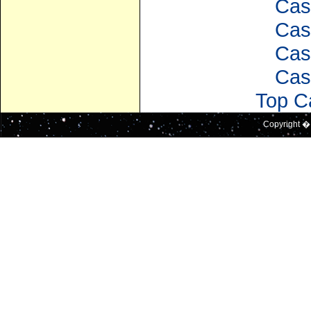
Cas
Cas
Cas
Cas
Top C
Copyright �