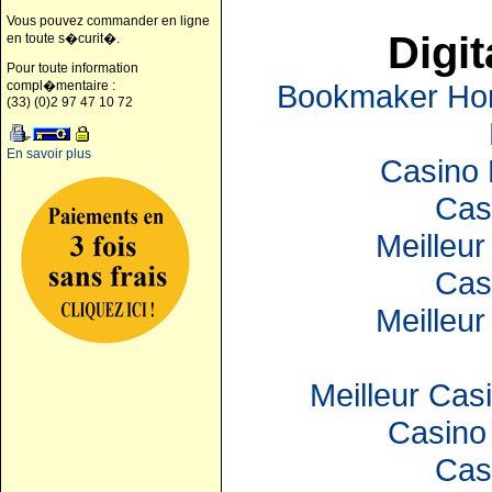
Vous pouvez commander en ligne
Digit
en toute s�curit�.
Pour toute information
Bookmaker Hors
compl�mentaire :
(33) (0)2 97 47 10 72
En savoir plus
Casino 
Cas
Meilleur
Cas
Meilleur
Meilleur Cas
Casino 
Cas