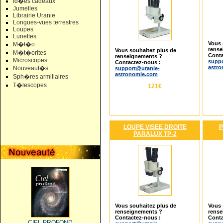
Id�es cadeaux
Jumelles
Librairie Uranie
Longues-vues terrestres
Loupes
Lunettes
Vous 
M�t�o
rense
Vous souhaitez plus de
M�t�orites
Conta
renseignements ?
Microscopes
suppo
Contactez-nous :
astr
Nouveaut�s
support@uranie-
astronomie.com
Sph�res armillaires
T�lescopes
121€
LOUPE VISEE DROITE
P
PARALUX TP-2
Vous souhaitez plus de
Vous 
renseignements ?
rense
Contactez-nous :
Conta
CIEL PROFOND