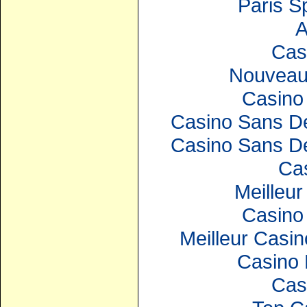
Paris S
A
Cas
Nouveau
Casino 
Casino Sans Dé
Casino Sans Dé
Ca
Meilleur
Casino 
Meilleur Casin
Casino 
Cas