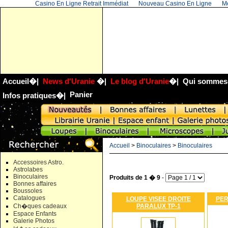
Casino En Ligne Retrait Immédiat
Nouveau Casino En Ligne
Me
Accueil
�|
News d'Uranie
�|
Le blog d'Uranie
�|
Qui sommes
Panier
Infos pratiques
�|
Accueil
>
Binoculaires
>
Binoculaires
Accessoires Astro.
Astrolabes
Binoculaires
Produits de 1 � 9
-
Bonnes affaires
Boussoles
Catalogues
LOUPE VISEE DROITE
PER
PARALUX TP-1
Ch�ques cadeaux
Espace Enfants
Galerie Photos