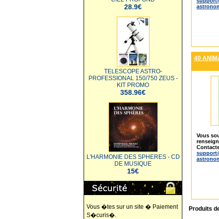
support
28.9€
astrono
40 ANIM
TELESCOPE ASTRO-
PROFESSIONAL 150/750 ZEUS -
KIT PROMO
358.96€
Vous sou
renseig
Contacte
support
L'HARMONIE DES SPHERES - CD
astrono
DE MUSIQUE
15€
Vous �tes sur un site � Paiement
Produits d
S�curis�.