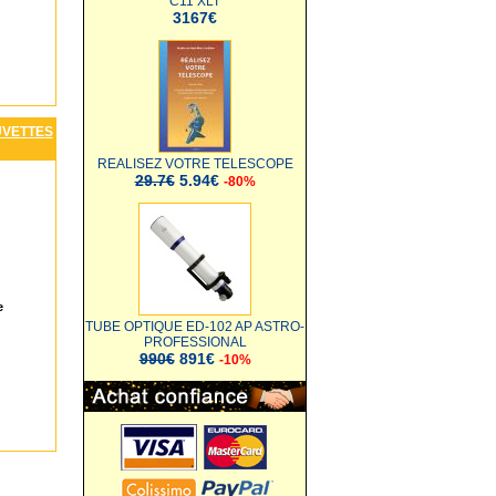
C11 XLT
3167€
UVETTES
REALISEZ VOTRE TELESCOPE
29.7€
5.94€
-80%
e
TUBE OPTIQUE ED-102 AP ASTRO-
PROFESSIONAL
990€
891€
-10%