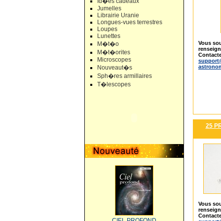
Id�es cadeaux
Jumelles
Librairie Uranie
Longues-vues terrestres
Loupes
Lunettes
Vous sou
M�t�o
renseig
M�t�orites
Contacte
Microscopes
support
astrono
Nouveaut�s
Sph�res armillaires
T�lescopes
25 P
Vous sou
renseig
Contacte
CIEL PROFOND