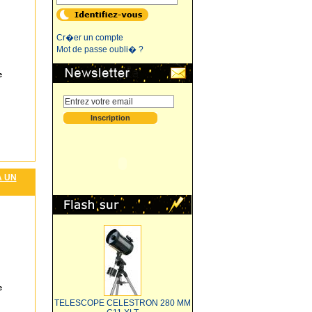
Cr�er un compte
Mot de passe oubli� ?
e
A UN
e
TELESCOPE CELESTRON 280 MM