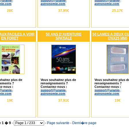
@uranie-
support@uranie-
support@uranie-
mie.com
astronomie.com
astronomie.com
28€
37.95€
25.17€
AUX FACILES A VOIR
50 ANS D'AVENTURE
50 LAMES A DEUX C
EN FORET
SPATIALE
(76X25 MM)
haitez plus de
Vous souhaitez plus de
Vous souhaitez plus d
nements ?
renseignements ?
renseignements ?
z-nous :
Contactez-nous :
Contactez-nous :
@uranie-
support@uranie-
support@uranie-
mie.com
astronomie.com
astronomie.com
19€
37.91€
19€
e 1 � 9
-
-
Page suivante
-
Derni�re page