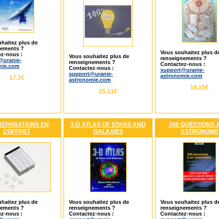
haitez plus de
nements ?
Vous souhaitez plus d
z-nous :
Vous souhaitez plus de
renseignements ?
@uranie-
renseignements ?
Contactez-nous :
mie.com
Contactez-nous :
support@uranie-
support@uranie-
astronomie.com
17.1€
astronomie.com
16.15€
15.11€
REPARATIONS EN
3-D ATLAS OF STARS AND
300 QUESTIONS 
COFFRET
GALAXIES
ASTRONOME
haitez plus de
Vous souhaitez plus de
Vous souhaitez plus d
nements ?
renseignements ?
renseignements ?
z-nous :
Contactez-nous :
Contactez-nous :