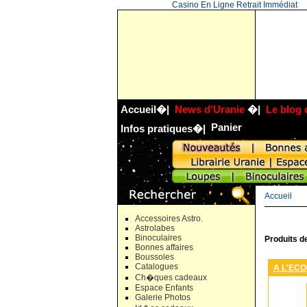
Casino En Ligne Retrait Immédiat
Accueil
�|
News d'Uranie
�|
Le blog 
Panier
Infos pratiques
�|
Accueil
Accessoires Astro.
Astrolabes
Binoculaires
Produits d
Bonnes affaires
Boussoles
Catalogues
A L'EC
Ch�ques cadeaux
Espace Enfants
Galerie Photos