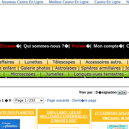
Nouveau Casino En Ligne
Meilleur Casino En Ligne
Casino En Ligne
N
d'Uranie
�|
Qui sommes-nous ?
�|
Presse
�|
Mon compte
�|
C
Trier par : D�signation
-
e 1 � 9
-
-
Page suivante
-
Derni�re page
OUTE DES PLANETES
100% LABO : LES 50
17 CADRANS SOLA
MEILLEURES EXPERIENCES
d�couper, � pli
D'IMAGES DOC