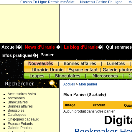
Casino En Ligne Retrait Immédiat
Nouveau Casino En Ligne
Me
Accueil
�|
News d'Uranie
�|
Le blog d'Uranie
�|
Qui sommes
Panier
Infos pratiques
�|
Accueil
>
Mon panier
Accessoires Astro.
Mon Panier (0 article)
Astrolabes
Binoculaires
Image
Produit
Quan
Bonnes affaires
Boussoles
Aucun produit dans votre panier
Catalogues
Digit
Ch�ques cadeaux
Espace Enfants
Galerie Photos
Bookmaker Hors