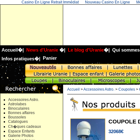
Casino En Ligne Retrait Immédiat
Nouveau Casino En Ligne
Me
Accueil
�|
News d'Uranie
�|
Le blog d'Uranie
�|
Qui sommes
Panier
Infos pratiques
�|
Accueil
>
Accessoires Astro.
>
Coupoles
>
Accessoires Astro.
Astrolabes
Binoculaires
Bonnes affaires
Boussoles
COUPOLE D
Catalogues
Ch�ques cadeaux
32068€
Espace Enfants
Galerie Photos