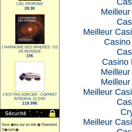
Cas
CIEL PROFOND
28.9€
Meilleur
Cas
Meilleur Cas
Casino 
L'HARMONIE DES SPHERES - CD
Cas
DE MUSIQUE
15€
Casino 
Meilleur
Meilleur
Meilleur Cas
C'EST PAS SORCIER - COFFRET
INTEGRAL 22 DVD
Cas
119.99€
Cr
Meilleur Cas
Vous �tes sur un site � Paiement
Cas
S�curis�.