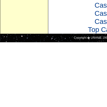
Cas
Cas
Cas
Top C
Copyright � URANIE 19