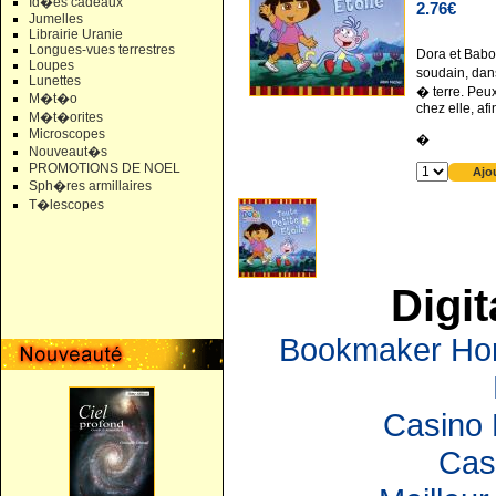
Id�es cadeaux
2.76€
Jumelles
Librairie Uranie
Longues-vues terrestres
Dora et Babou
Loupes
soudain, dan
Lunettes
� terre. Peu
M�t�o
chez elle, af
M�t�orites
Microscopes
�
Nouveaut�s
PROMOTIONS DE NOEL
Sph�res armillaires
T�lescopes
Digit
Bookmaker Hors
Casino 
Cas