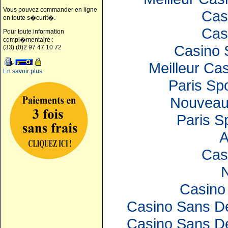
Vous pouvez commander en ligne
Cas
en toute s�curit�.
Cas
Pour toute information
compl�mentaire :
Casino 
(33) (0)2 97 47 10 72
Meilleur Ca
En savoir plus
Paris Spo
Nouveau
Paris S
A
Cas
Casino 
Casino Sans Dé
Casino Sans Dé