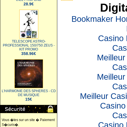
Digit
28.9€
Bookmaker Hors
Casino 
TELESCOPE ASTRO-
Cas
PROFESSIONAL 150/750 ZEUS -
KIT PROMO
358.96€
Meilleur
Cas
Meilleur
Cas
L'HARMONIE DES SPHERES - CD
Meilleur Cas
DE MUSIQUE
15€
Casino 
Cas
Vous �tes sur un site � Paiement
Casino 
S�curis�.