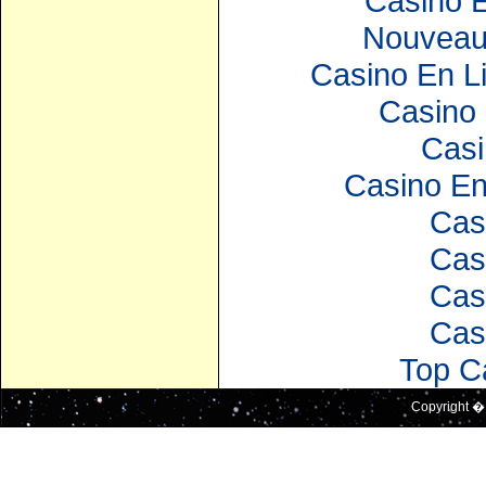
Casino E
Nouveau
Casino En Li
Casino 
Casi
Casino En
Cas
Cas
Cas
Cas
Top C
Copyright �