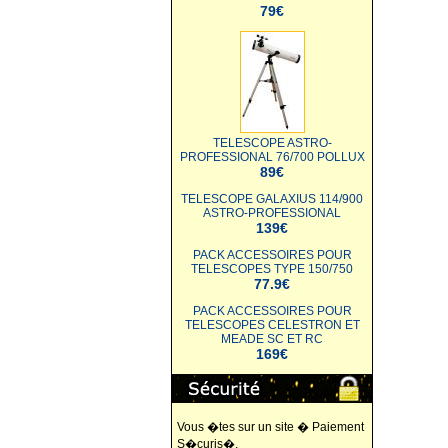
79€
TELESCOPE ASTRO-
PROFESSIONAL 76/700 POLLUX
89€
TELESCOPE GALAXIUS 114/900
ASTRO-PROFESSIONAL
139€
PACK ACCESSOIRES POUR
TELESCOPES TYPE 150/750
77.9€
PACK ACCESSOIRES POUR
TELESCOPES CELESTRON ET
MEADE SC ET RC
169€
Vous �tes sur un site � Paiement
S�curis�.