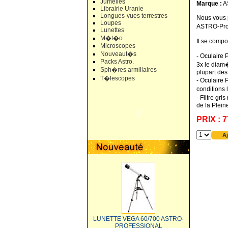
Jumelles
Marque :
A
Librairie Uranie
Longues-vues terrestres
Nous vous 
Loupes
ASTRO-Prof
Lunettes
M�t�o
Il se compo
Microscopes
Nouveaut�s
- Oculaire 
Packs Astro.
3x le diam�
Sph�res armillaires
plupart de
T�lescopes
- Oculaire 
conditions 
- Filtre gr
de la Plei
PRIX : 7
LUNETTE VEGA 60/700 ASTRO-
PROFESSIONAL