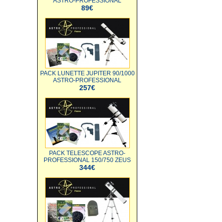
ASTRO-PROFESSIONAL
89€
PACK LUNETTE JUPITER 90/1000
ASTRO-PROFESSIONAL
257€
PACK TELESCOPE ASTRO-
PROFESSIONAL 150/750 ZEUS
344€