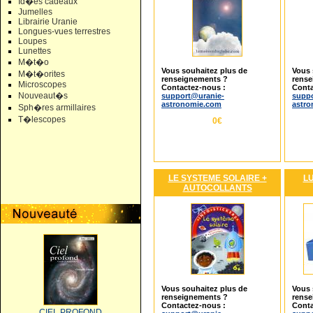
Id�es cadeaux
Jumelles
Librairie Uranie
Longues-vues terrestres
Loupes
Lunettes
M�t�o
Vous souhaitez plus de
Vous 
M�t�orites
renseignements ?
rense
Microscopes
Contactez-nous :
Conta
Nouveaut�s
support@uranie-
suppo
astronomie.com
astr
Sph�res armillaires
T�lescopes
0€
LE SYSTEME SOLAIRE +
LU
AUTOCOLLANTS
Vous souhaitez plus de
Vous 
renseignements ?
rense
Contactez-nous :
Conta
CIEL PROFOND