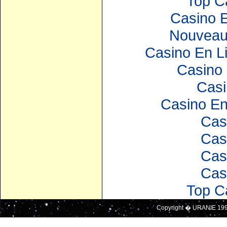
Top C
Casino E
Nouveau
Casino En Li
Casino 
Casi
Casino En
Cas
Cas
Cas
Cas
Top C
Copyright � URANIE 19