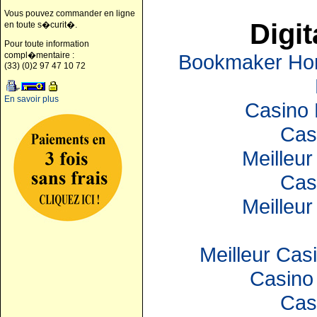
Vous pouvez commander en ligne
Digit
en toute s�curit�.
Pour toute information
Bookmaker Hors
compl�mentaire :
(33) (0)2 97 47 10 72
En savoir plus
Casino 
Cas
Meilleur
Cas
Meilleur
Meilleur Cas
Casino 
Cas