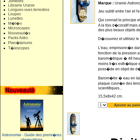
Jumelles
Marque :
Uranie-Astrono
Librairie Uranie
Longues-vues terrestres
Jeu subtil entre l'air et l'e
Loupes
Lunettes
Qui connait le principe 
M�t�o
A la fois d�coratif mais 
Microscopes
des plus beaux objets d
Nouveaut�s
Packs Astro.
D�couvrez et utilisez le
Plan�tariums
L'eau, emprisonn�e dan
T�lescopes
fonction de la pression
barom�trique � 48 heures
moins tr�s esth�tique et 
poss�de en objet de d�c
Barom�tre � eau en lait
plaque cuivr�e des ten
scientifiques...
15,5x8x42 cm.
Astronomie - Guide des premi�res
observations