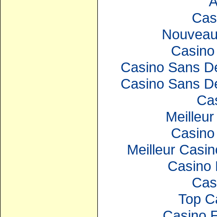
A
Cas
Nouveau
Casino 
Casino Sans Dé
Casino Sans Dé
Ca
Meilleur
Casino 
Meilleur Casin
Casino 
Cas
Top C
Casino E