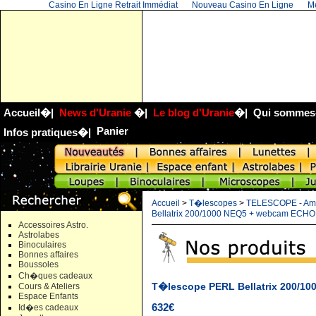
Casino En Ligne Retrait Immédiat
Nouveau Casino En Ligne
Me
Accueil
�|
News d'Uranie
�|
Le blog d'Uranie
�|
Qui sommes
Panier
Infos pratiques
�|
Accueil
>
T�lescopes
>
TELESCOPE - Am
Bellatrix 200/1000 NEQ5 + webcam ECH
Accessoires Astro.
Astrolabes
Binoculaires
Bonnes affaires
Boussoles
Ch�ques cadeaux
T�lescope PERL Bellatrix 200/1
Cours & Ateliers
Espace Enfants
632€
Id�es cadeaux