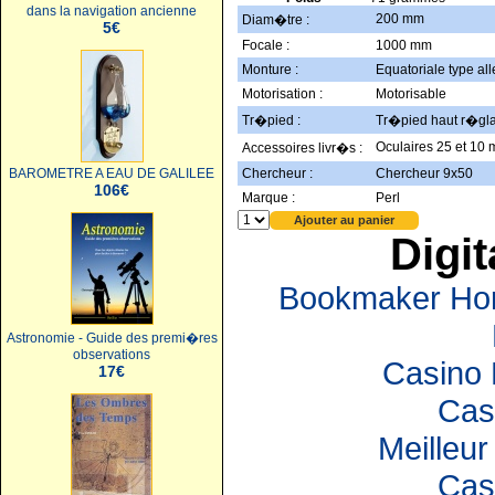
dans la navigation ancienne
200 mm
Diam�tre :
5€
Focale :
1000 mm
Monture :
Equatoriale type a
Motorisation :
Motorisable
Tr�pied :
Tr�pied haut r�gl
Oculaires 25 et 10 m
Accessoires livr�s :
BAROMETRE A EAU DE GALILEE
Chercheur :
Chercheur 9x50
106€
Marque :
Perl
Digit
Bookmaker Hors
Astronomie - Guide des premi�res
observations
Casino 
17€
Cas
Meilleur
Cas