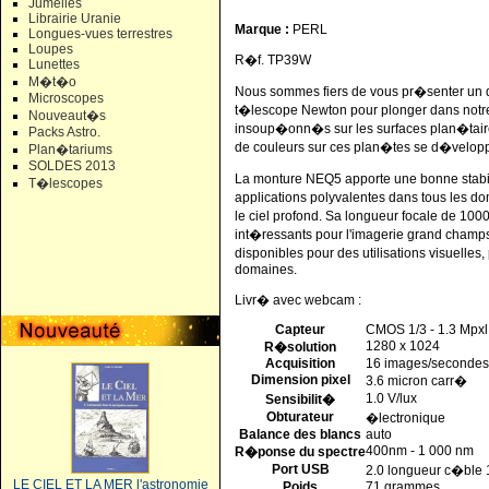
Jumelles
Librairie Uranie
Marque :
PERL
Longues-vues terrestres
Loupes
R�f. TP39W
Lunettes
M�t�o
Nous sommes fiers de vous pr�senter un d
Microscopes
t�lescope Newton pour plonger dans notre
Nouveaut�s
insoup�onn�s sur les surfaces plan�taires
Packs Astro.
de couleurs sur ces plan�tes se d�velopp
Plan�tariums
SOLDES 2013
La monture NEQ5 apporte une bonne stabil
T�lescopes
applications polyvalentes dans tous les dom
le ciel profond. Sa longueur focale de 100
int�ressants pour l'imagerie grand cham
disponibles pour des utilisations visuelle
domaines.
Livr� avec webcam :
Capteur
CMOS 1/3 - 1.3 Mpxl
1280 x 1024
R�solution
Acquisition
16 images/secondes
Dimension pixel
3.6 micron carr�
1.0 V/lux
Sensibilit�
Obturateur
�lectronique
Balance des blancs
auto
400nm - 1 000 nm
R�ponse du spectre
Port USB
2.0 longueur c�ble 
LE CIEL ET LA MER l'astronomie
Poids
71 grammes