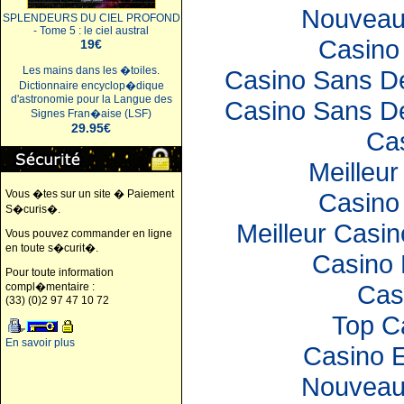
Nouveau
SPLENDEURS DU CIEL PROFOND
- Tome 5 : le ciel austral
Casino 
19€
Les mains dans les �toiles.
Casino Sans Dé
Dictionnaire encyclop�dique
d'astronomie pour la Langue des
Casino Sans Dé
Signes Fran�aise (LSF)
29.95€
Ca
Meilleur
Vous �tes sur un site � Paiement
Casino 
S�curis�.
Meilleur Casin
Vous pouvez commander en ligne
en toute s�curit�.
Casino 
Pour toute information
Cas
compl�mentaire :
(33) (0)2 97 47 10 72
Top C
En savoir plus
Casino E
Nouveau