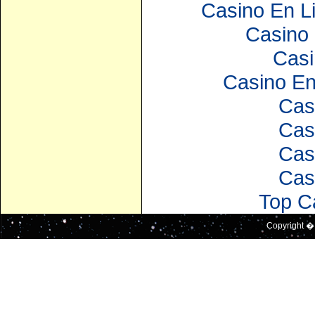
Casino En Li
Casino 
Casi
Casino En
Cas
Cas
Cas
Cas
Top C
Copyright �