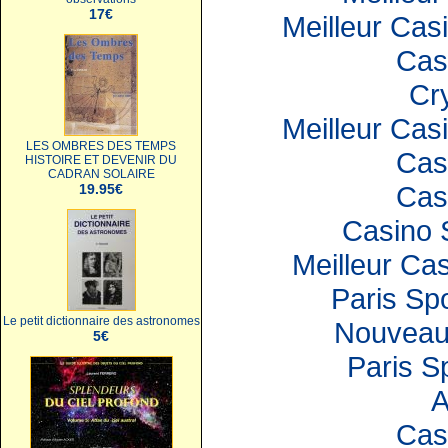
17€
Meilleur Cas
Cas
Cr
Meilleur Cas
LES OMBRES DES TEMPS
Cas
HISTOIRE ET DEVENIR DU
CADRAN SOLAIRE
Cas
19.95€
Casino 
Meilleur Ca
Paris Spo
Le petit dictionnaire des astronomes
Nouveau
5€
Paris S
A
Cas