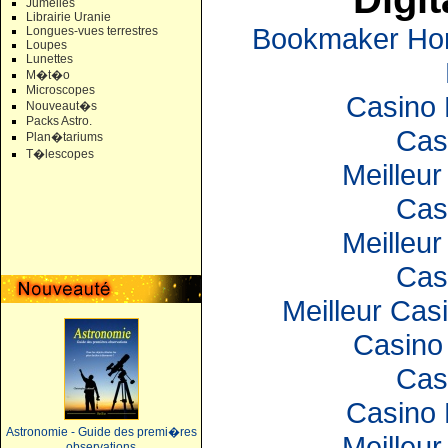
Jumelles
Librairie Uranie
Bookmaker Hors
Longues-vues terrestres
Loupes
Lunettes
M�t�o
Microscopes
Casino 
Nouveaut�s
Packs Astro.
Cas
Plan�tariums
T�lescopes
Meilleur
Cas
Meilleur
Cas
Meilleur Cas
Casino 
Cas
Casino 
Astronomie - Guide des premi�res
Meilleur
observations