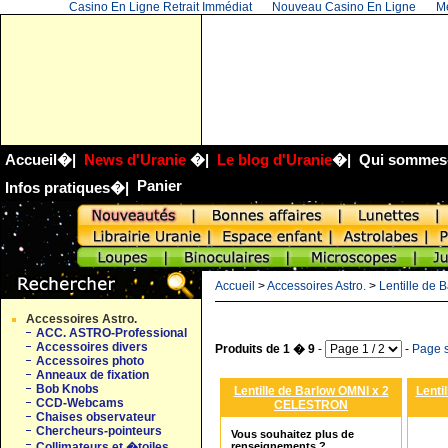
Casino En Ligne Retrait Immédiat
Nouveau Casino En Ligne
Me
Accueil
�|
News d'Uranie
�|
Le blog d'Uranie
�|
Qui sommes
Panier
Infos pratiques
�|
Accueil
>
Accessoires Astro.
>
Lentille de 
Accessoires Astro.
ACC. ASTRO-Professional
Accessoires divers
Produits de 1 � 9
-
-
Page s
Accessoires photo
Anneaux de fixation
Bob Knobs
Lentille de Barlow OMNI x 2
Lenti
CCD-Webcams
CELESTRON
Chaises observateur
Chercheurs-pointeurs
Vous souhaitez plus de
renseignements ?
Collimateurs et �toiles