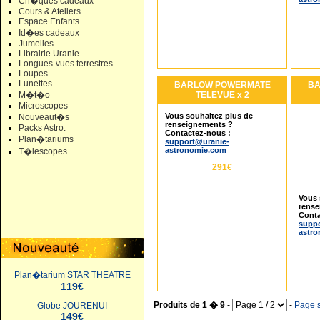
Ch�ques cadeaux
Cours & Ateliers
Espace Enfants
Id�es cadeaux
Jumelles
Librairie Uranie
Longues-vues terrestres
Loupes
Lunettes
BARLOW POWERMATE
BA
TELEVUE x 2
M�t�o
Microscopes
Vous souhaitez plus de
Nouveaut�s
renseignements ?
Packs Astro.
Contactez-nous :
Plan�tariums
support@uranie-
astronomie.com
T�lescopes
291€
Vous 
rense
Conta
suppo
astr
Plan�tarium STAR THEATRE
119€
Produits de 1 � 9
-
-
Page s
Globe JOURENUI
149€