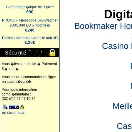
Globe magn�tique de Jupiter
Digit
99€
PROMO - T�lescope Sky-Watcher
Bookmaker Hors
200/1000 EQ 5 motoris�
624€
Etoiles lumineuses dans le noir 3D
6.25€
Casino 
Vous �tes sur un site � Paiement
S�curis�.
Vous pouvez commander en ligne
en toute s�curit�.
Pour toute information
compl�mentaire :
(33) (0)2 97 47 10 72
Meil
En savoir plus
Cas