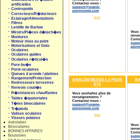
Contactez-nous :
artificielles
support@uranie-
Contrepoids
astronomie.com
Correcteurs/R�ducteurs
62€
Eclairage/Alimentations
Filtres
Lentille de Barlow
Vous 
Miroirs/Pi�ces d�tach�es
rense
Montures
Conta
Moteur mise au point
suppo
Motorisations et Goto
astr
Oculaires
Oculaires guides
Oculaires r�ticul�s
Pare-bu�e
Porte-oculaires
Queues d aronde / platines
Rangement/Protection
BARLOW MEADE x 2 POUR
BA
Redresseurs terrestres
ETX
Renvois coud�s
R�sistances chauffantes
Vous souhaitez plus de
renseignements ?
Tables �quatoriales
Contactez-nous :
T�tes binoculaires
support@uranie-
astronomie.com
Tr�pieds
Valises oculaires
39€
Viseurs polaires
Astrolabes
Vous 
Binoculaires
rense
BONNES AFFAIRES
Conta
Boussoles
suppo
astr