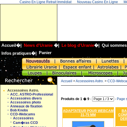
Casino En Ligne Retrait Immédiat
Nouveau Casino En Ligne
Me
Accueil
�|
News d'Uranie
�|
Le blog d'Uranie
�|
Qui sommes
Panier
Infos pratiques
�|
Accueil
>
Accessoires Astro.
>
CCD-Webc
Accessoires Astro.
ACC. ASTRO-Professional
Accessoires divers
Produits de 1 � 9
-
-
Page s
Accessoires photo
Anneaux de fixation
Bob Knobs
ADAPTATEUR POUR WEBCAM
BA
CCD-Webcams
31,75 MM
CON
Accessoires
DER
Cam�ras CCD