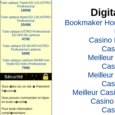
Tube optique Triplet ED-115 ASTRO-
Professional
Digit
1899€
Tube optique triplet ED-130 ASTRO-
Bookmaker Hors
Professional
2549€
Tube optique ASTRO-Professional
ED APO 66 carbone
Casino 
479€
Tube optique ED 80 APO ASTRO-
Cas
Professional carbone
599€
Meilleur
Tube optique carbone 80/480 mm
Cas
Triplet ED Astro-Professional
799€
Meilleur
Cas
Vous �tes sur un site � Paiement
Meilleur Cas
S�curis�.
Vous pouvez commander en ligne
Casino 
en toute s�curit�.
Cas
Pour toute information
compl�mentaire :