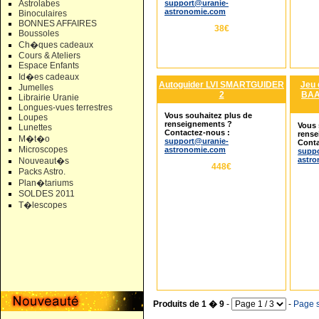
support@uranie-
Astrolabes
astronomie.com
Binoculaires
BONNES AFFAIRES
38€
Boussoles
Ch�ques cadeaux
Cours & Ateliers
Espace Enfants
Id�es cadeaux
Autoguider LVI SMARTGUIDER
Jeu 
Jumelles
2
BAAD
Librairie Uranie
Longues-vues terrestres
Vous souhaitez plus de
Loupes
renseignements ?
Vous 
Lunettes
Contactez-nous :
rense
M�t�o
support@uranie-
Conta
Microscopes
astronomie.com
suppo
astr
Nouveaut�s
448€
Packs Astro.
Plan�tariums
SOLDES 2011
T�lescopes
Produits de 1 � 9
-
-
Page s