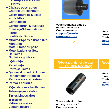
Cam�ras Webcams
Filtres
Chaises observateur
Chercheurs-pointeurs
Collimateurs et �toiles
artificielles
Contrepoids
Vous souhaitez plus de
Correcteurs/R�ducteurs
renseignements ?
Eclairage/Alimentations
Contactez-nous :
Vous 
Filtres
support@uranie-
rense
Lentille de Barlow
astronomie.com
Conta
Miroirs/Pi�ces d�tach�es
suppo
23€
astr
Montures
Moteur mise au point
Motorisations et Goto
Oculaires
Oculaires guides et
r�ticul�s
R�ducteur de focale pour
Roue
Pare-bu�e
CELESTRON NexImage
Porte-oculaires
Queues d aronde / platines
Vous 
Rangement/Protection
rense
Conta
Redresseurs terrestres
suppo
Renvois coud�s
astr
R�sistances chauffantes
Tables �quatoriales
T�tes binoculaires
Tr�pieds
Vous souhaitez plus de
Valises oculaires
renseignements ?
Viseurs polaires
Contactez-nous :