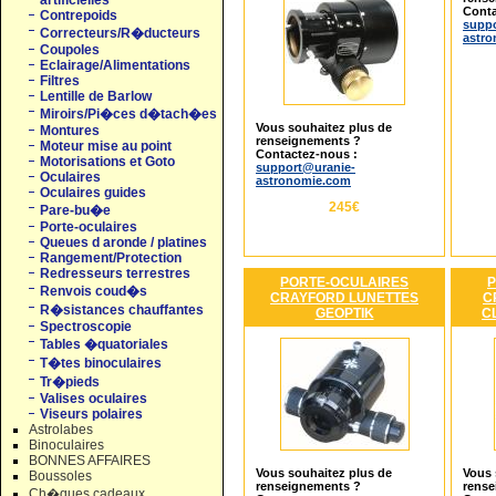
artificielles
Conta
Contrepoids
suppo
Correcteurs/R�ducteurs
astr
Coupoles
Eclairage/Alimentations
Filtres
Lentille de Barlow
Miroirs/Pi�ces d�tach�es
Vous souhaitez plus de
Montures
renseignements ?
Moteur mise au point
Contactez-nous :
Motorisations et Goto
support@uranie-
Oculaires
astronomie.com
Oculaires guides
245€
Pare-bu�e
Porte-oculaires
Queues d aronde / platines
Rangement/Protection
Redresseurs terrestres
PORTE-OCULAIRES
P
Renvois coud�s
CRAYFORD LUNETTES
C
R�sistances chauffantes
GEOPTIK
C
Spectroscopie
Tables �quatoriales
T�tes binoculaires
Tr�pieds
Valises oculaires
Viseurs polaires
Astrolabes
Binoculaires
BONNES AFFAIRES
Vous souhaitez plus de
Vous 
Boussoles
renseignements ?
rense
Ch�ques cadeaux