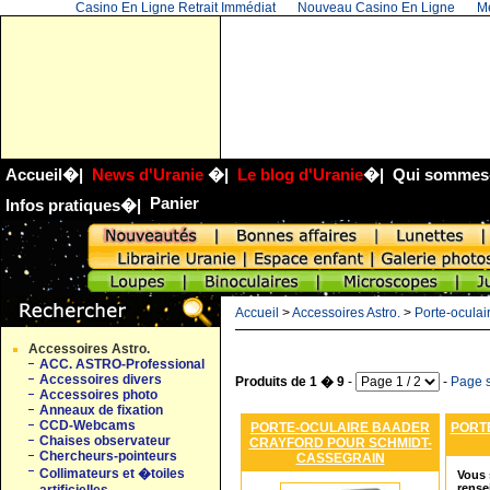
Casino En Ligne Retrait Immédiat
Nouveau Casino En Ligne
Me
Accueil
�|
News d'Uranie
�|
Le blog d'Uranie
�|
Qui sommes
Panier
Infos pratiques
�|
Accueil
>
Accessoires Astro.
>
Porte-oculai
Accessoires Astro.
ACC. ASTRO-Professional
Accessoires divers
Produits de 1 � 9
-
-
Page s
Accessoires photo
Anneaux de fixation
CCD-Webcams
PORTE-OCULAIRE BAADER
PORT
Chaises observateur
CRAYFORD POUR SCHMIDT-
Chercheurs-pointeurs
CASSEGRAIN
Collimateurs et �toiles
Vous 
rense