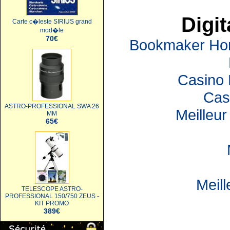
Digit
Carte c�leste SIRIUS grand
mod�le
70€
Bookmaker Hors
Casino 
Cas
ASTRO-PROFESSIONAL SWA 26
Meilleur
MM
65€
Meil
TELESCOPE ASTRO-
PROFESSIONAL 150/750 ZEUS -
KIT PROMO
389€