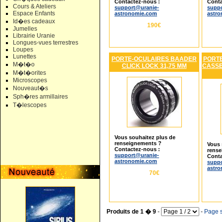
Contactez-nous :
Conta
Cours & Ateliers
support@uranie-
suppo
Espace Enfants
astronomie.com
astr
Id�es cadeaux
190€
Jumelles
Librairie Uranie
Longues-vues terrestres
Loupes
Lunettes
PORTE-OCULAIRES BAADER
PORTE
M�t�o
CLICK LOCK 31,75 MM
CASSE
M�t�orites
Microscopes
Nouveaut�s
Sph�res armillaires
T�lescopes
Vous souhaitez plus de
renseignements ?
Vous 
Contactez-nous :
rense
support@uranie-
Conta
astronomie.com
suppo
astr
70€
Produits de 1 � 9
-
-
Page s