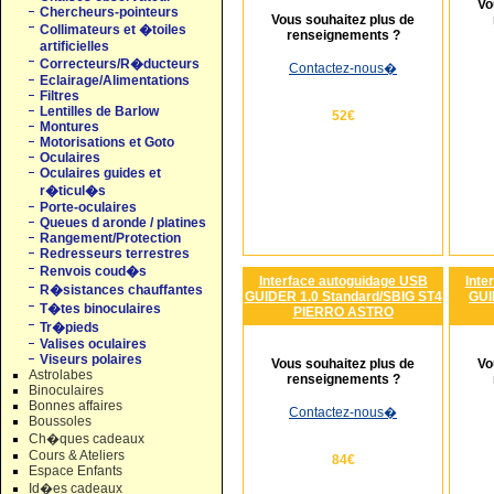
Vo
Chercheurs-pointeurs
Vous souhaitez plus de
Collimateurs et �toiles
renseignements ?
artificielles
Correcteurs/R�ducteurs
Contactez-nous
�
Eclairage/Alimentations
Filtres
Lentilles de Barlow
52€
Montures
Motorisations et Goto
Oculaires
Oculaires guides et
r�ticul�s
Porte-oculaires
Queues d aronde / platines
Rangement/Protection
Redresseurs terrestres
Renvois coud�s
Interface autoguidage USB
Inte
R�sistances chauffantes
GUIDER 1.0 Standard/SBIG ST4
GUI
T�tes binoculaires
PIERRO ASTRO
Tr�pieds
Valises oculaires
Viseurs polaires
Vous souhaitez plus de
Vo
Astrolabes
renseignements ?
Binoculaires
Bonnes affaires
Contactez-nous
�
Boussoles
Ch�ques cadeaux
Cours & Ateliers
84€
Espace Enfants
Id�es cadeaux