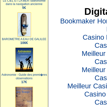
LE CIEL ET LA MER l'astronomie
dans la navigation ancienne
5€
Digit
Bookmaker Hors
Casino 
BAROMETRE A EAU DE GALILEE
106€
Cas
Meilleur
Cas
Meilleur
Astronomie - Guide des premi�res
Cas
observations
17€
Meilleur Cas
Casino 
Cas