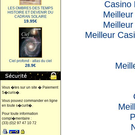
Casino 
LES OMBRES DES TEMPS
Meilleur
HISTOIRE ET DEVENIR DU
CADRAN SOLAIRE
19.95€
Meilleur
Meilleur Cas
Ciel profond - atlas du ciel
Meil
28.9€
Vous �tes sur un site � Paiement
S�curis�.
Vous pouvez commander en ligne
Meil
en toute s�curit�.
Pour toute information
P
compl�mentaire :
(33) (0)2 97 47 10 72