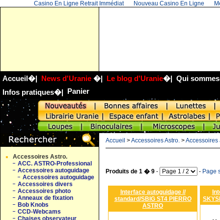
Casino En Ligne Retrait Immédiat
Nouveau Casino En Ligne
Me
Accueil
�|
News d'Uranie
�|
Le blog d'Uranie
�|
Qui sommes
Panier
Infos pratiques
�|
Accueil
>
Accessoires Astro.
>
Accessoires
Accessoires Astro.
ACC. ASTRO-Professional
Accessoires autoguidage
Produits de 1 � 9
-
-
Page s
Accessoires autoguidage
Accessoires divers
Accessoires photo
Interface autoguidage //
In
Anneaux de fixation
standard/SBIG ST4 PIERRO
SKYS
Bob Knobs
ASTRO
CCD-Webcams
Chaises observateur