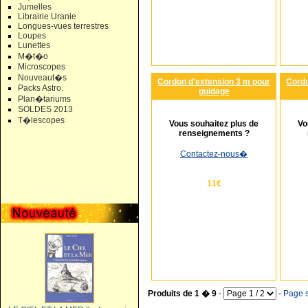
Jumelles
Librairie Uranie
Longues-vues terrestres
Loupes
Lunettes
M�t�o
Microscopes
Nouveaut�s
Cordon d'extension 3 m pour
Cordo
Packs Astro.
guidage
Plan�tariums
SOLDES 2013
T�lescopes
Vous souhaitez plus de
Vo
renseignements ?
Contactez-nous
�
11€
Produits de 1 � 9
-
-
Page s