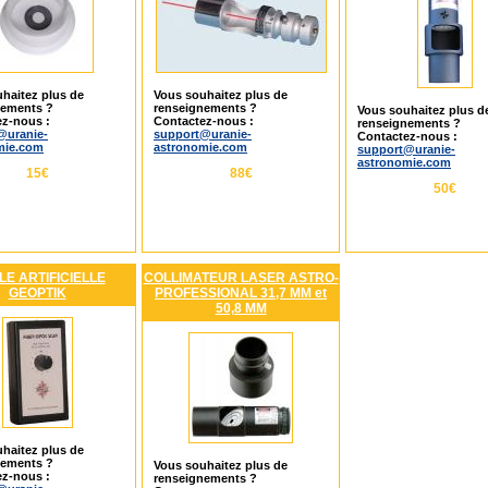
haitez plus de
Vous souhaitez plus de
nements ?
renseignements ?
Vous souhaitez plus d
z-nous :
Contactez-nous :
renseignements ?
@uranie-
support@uranie-
Contactez-nous :
mie.com
astronomie.com
support@uranie-
astronomie.com
15€
88€
50€
LE ARTIFICIELLE
COLLIMATEUR LASER ASTRO-
GEOPTIK
PROFESSIONAL 31,7 MM et
50,8 MM
haitez plus de
nements ?
Vous souhaitez plus de
z-nous :
renseignements ?