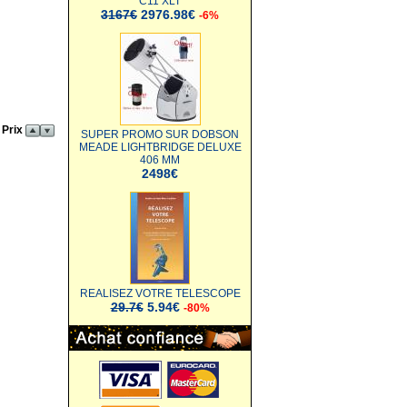
C11 XLT
3167€
2976.98€
-6%
 Prix
SUPER PROMO SUR DOBSON
MEADE LIGHTBRIDGE DELUXE
406 MM
2498€
REALISEZ VOTRE TELESCOPE
29.7€
5.94€
-80%