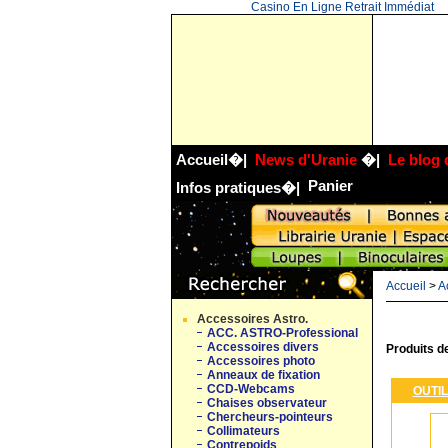
Casino En Ligne Retrait Immédiat
Accueil
�|
News d'Uranie
�|
Le blog 
Panier
Infos pratiques
�|
Accueil
>
A
Accessoires Astro.
ACC. ASTRO-Professional
Accessoires divers
Produits d
Accessoires photo
Anneaux de fixation
CCD-Webcams
OUTIL
Chaises observateur
Chercheurs-pointeurs
Collimateurs
Contrepoids