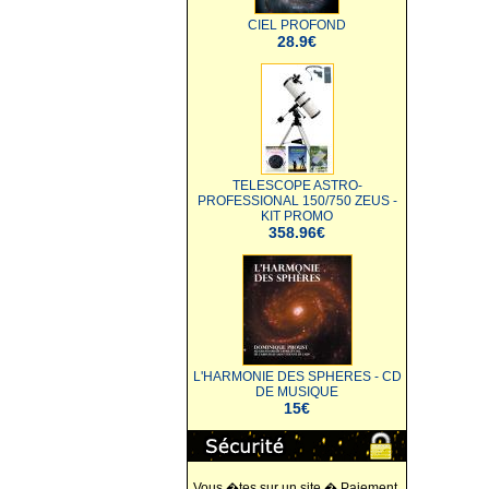
CIEL PROFOND
28.9€
TELESCOPE ASTRO-
PROFESSIONAL 150/750 ZEUS -
KIT PROMO
358.96€
L'HARMONIE DES SPHERES - CD
DE MUSIQUE
15€
Vous �tes sur un site � Paiement