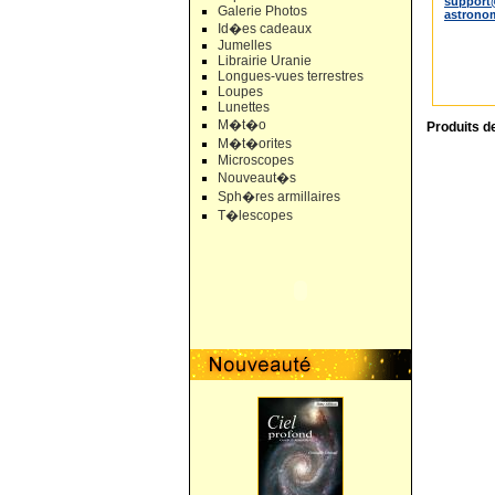
support
Galerie Photos
astrono
Id�es cadeaux
Jumelles
Librairie Uranie
Longues-vues terrestres
Loupes
Lunettes
M�t�o
Produits d
M�t�orites
Microscopes
Nouveaut�s
Sph�res armillaires
T�lescopes