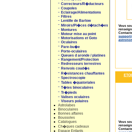
Correcteurs/R�ducteurs
Coupoles
Eclairage/Alimentations
Filtres
Lentille de Barlow
Miroirs/Pi�ces d�tach�es
Vous sou
renseig
Montures
Contacte
Moteur mise au point
support
Motorisations et Goto
astrono
Oculaires
Pare-bu�e
Porte-oculaires
Queues d aronde / platines
Rangement/Protection
Redresseurs terrestres
Renvois coud�s
R�sistances chauffantes
ETOI
Spectroscopie
Tables �quatoriales
T�tes binoculaires
Tr�pieds
Valises oculaires
Viseurs polaires
Astrolabes
Binoculaires
Bonnes affaires
Boussoles
Catalogues
Vous sou
renseig
Ch�ques cadeaux
Contacte
Espace Enfants