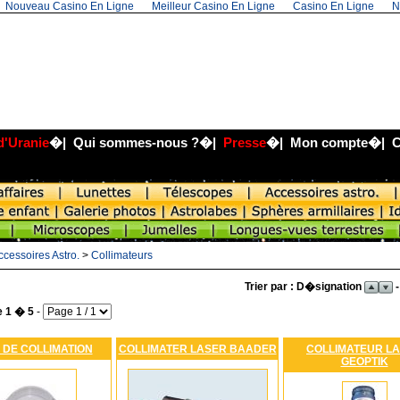
Nouveau Casino En Ligne
Meilleur Casino En Ligne
Casino En Ligne
N
d'Uranie
�|
Qui sommes-nous ?
�|
Presse
�|
Mon compte
�|
C
ccessoires Astro.
>
Collimateurs
Trier par : D�signation
-
e 1 � 5
-
 DE COLLIMATION
COLLIMATER LASER BAADER
COLLIMATEUR L
GEOPTIK