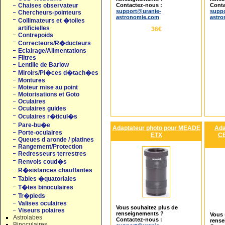
Contactez-nous :
Conta
Chaises observateur
support@uranie-
suppo
Chercheurs-pointeurs
astronomie.com
astr
Collimateurs et �toiles
artificielles
36€
Contrepoids
Correcteurs/R�ducteurs
Eclairage/Alimentations
Filtres
Lentille de Barlow
Miroirs/Pi�ces d�tach�es
Montures
Moteur mise au point
Motorisations et Goto
Oculaires
Oculaires guides
Oculaires r�ticul�s
Pare-bu�e
Adaptateur photo pour MEADE
Ada
Porte-oculaires
ETX
C
Queues d aronde / platines
Rangement/Protection
Redresseurs terrestres
Renvois coud�s
R�sistances chauffantes
Tables �quatoriales
T�tes binoculaires
Tr�pieds
Valises oculaires
Vous souhaitez plus de
Viseurs polaires
renseignements ?
Vous 
Astrolabes
Contactez-nous :
rense
Binoculaires