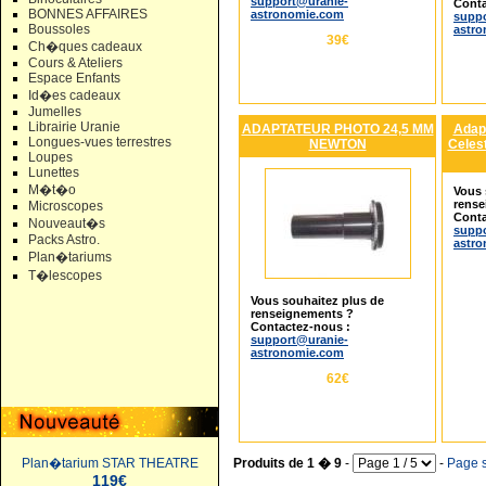
support@uranie-
Conta
BONNES AFFAIRES
astronomie.com
suppo
Boussoles
astr
39€
Ch�ques cadeaux
Cours & Ateliers
Espace Enfants
Id�es cadeaux
Jumelles
Librairie Uranie
ADAPTATEUR PHOTO 24,5 MM
Adapt
Longues-vues terrestres
NEWTON
Celes
Loupes
Lunettes
M�t�o
Vous 
rense
Microscopes
Conta
Nouveaut�s
suppo
Packs Astro.
astr
Plan�tariums
T�lescopes
Vous souhaitez plus de
renseignements ?
Contactez-nous :
support@uranie-
astronomie.com
62€
Produits de 1 � 9
-
-
Page s
Plan�tarium STAR THEATRE
119€