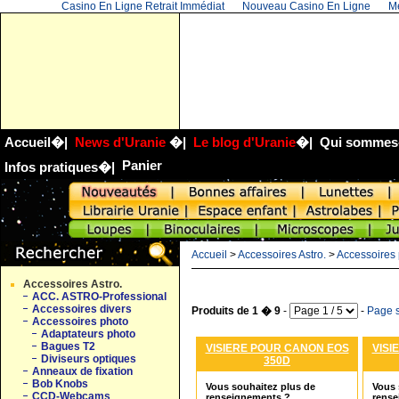
Casino En Ligne Retrait Immédiat
Nouveau Casino En Ligne
Me
Accueil
�|
News d'Uranie
�|
Le blog d'Uranie
�|
Qui sommes
Panier
Infos pratiques
�|
Accueil
>
Accessoires Astro.
>
Accessoires
Accessoires Astro.
ACC. ASTRO-Professional
Accessoires divers
Produits de 1 � 9
-
-
Page s
Accessoires photo
Adaptateurs photo
Bagues T2
VISIERE POUR CANON EOS
VISI
Diviseurs optiques
350D
Anneaux de fixation
Bob Knobs
Vous souhaitez plus de
Vous 
CCD-Webcams
renseignements ?
rense