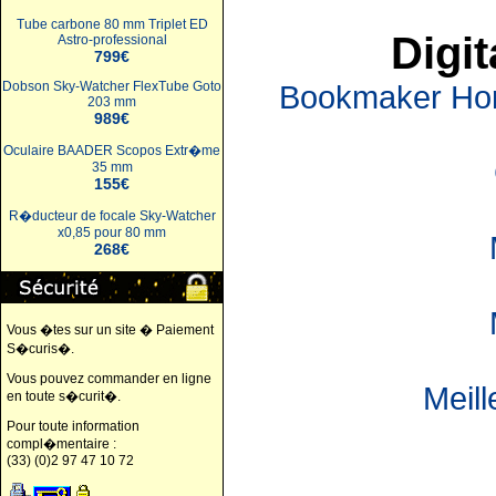
Tube carbone 80 mm Triplet ED
Digit
Astro-professional
799€
Bookmaker Hors
Dobson Sky-Watcher FlexTube Goto
203 mm
989€
Oculaire BAADER Scopos Extr�me
35 mm
155€
R�ducteur de focale Sky-Watcher
x0,85 pour 80 mm
268€
Vous �tes sur un site � Paiement
S�curis�.
Vous pouvez commander en ligne
Meil
en toute s�curit�.
Pour toute information
compl�mentaire :
(33) (0)2 97 47 10 72